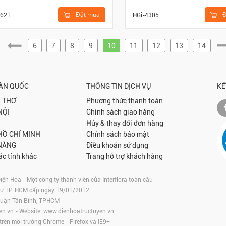
Đặt mua
Đ
621
HGi-4305
6
7
8
9
10
11
12
13
14
OÀN QUỐC
THÔNG TIN DỊCH VỤ
KẾ
 THƠ
Phương thức thanh toán
NỘI
Chính sách giao hàng
Hủy & thay đổi đơn hàng
 HỒ CHÍ MINH
Chính sách bảo mật
NẴNG
Điều khoản sử dụng
ác tỉnh khác
Trang hỗ trợ khách hàng
 Hoa - Một công ty thành viên của Interflora toàn cầu
tư TP. HCM cấp ngày 19/01/2012
 Quận Tân Bình, TPHCM
en.vn
- Website:
www.dienhoatructuyen.vn
 trên môi trường
Chrome
-
Firefox
và IE9+