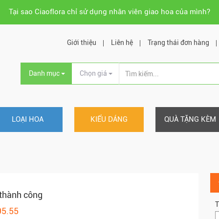
Tại sao Ciaoflora chỉ sử dụng nhân viên giao hoa của mình?
Giới thiệu
Liên hệ
Trạng thái đơn hàng
Danh mục
Chọn giá
LOẠI HOA
KIỂU DÁNG
QUÀ TẶNG KÈM
thành công
T
95.55