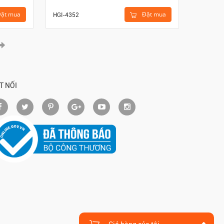
ặt mua
Đặt mua
HGI-4352
HGI-420
T NỐI