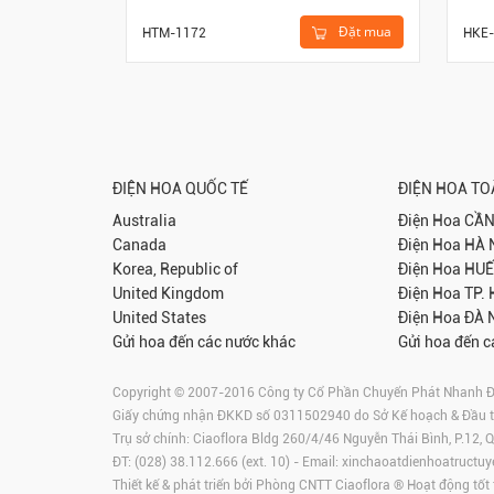
Đặt mua
HTM-1172
HKE-
ĐIỆN HOA QUỐC TẾ
ĐIỆN HOA T
Australia
Điện Hoa
CẦN
Canada
Điện Hoa
HÀ 
Korea, Republic of
Điện Hoa
HUẾ
United Kingdom
Điện Hoa
TP.
United States
Điện Hoa
ĐÀ 
Gửi hoa đến các nước khác
Gửi hoa đến c
Copyright © 2007-2016 Công ty Cổ Phần Chuyển Phát Nhanh Điện
Giấy chứng nhận ĐKKD số 0311502940 do Sở Kế hoạch & Đầu 
Trụ sở chính: Ciaoflora Bldg 260/4/46 Nguyễn Thái Bình, P.12,
ĐT: (028) 38.112.666 (ext. 10) - Email:
xinchaoatdienhoatructuy
Thiết kế & phát triển bởi Phòng CNTT Ciaoflora ® Hoạt động tốt