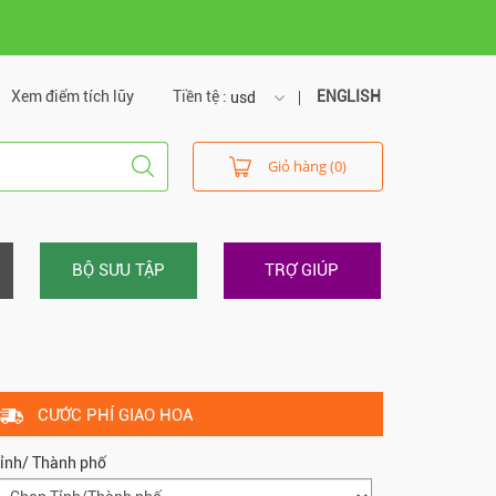
Xem điểm tích lũy
Tiền tệ :
ENGLISH
usd
usd
Giỏ hàng (0)
vnd
BỘ SƯU TẬP
TRỢ GIÚP
CƯỚC PHÍ GIAO HOA
ỉnh/ Thành phố