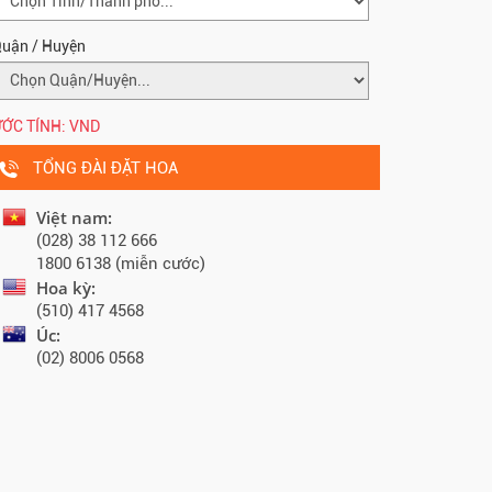
uận / Huyện
ỚC TÍNH:
VND
TỔNG ĐÀI ĐẶT HOA
Việt nam:
(028) 38 112 666
1800 6138 (miễn cước)
Hoa kỳ:
(510) 417 4568
Úc:
(02) 8006 0568