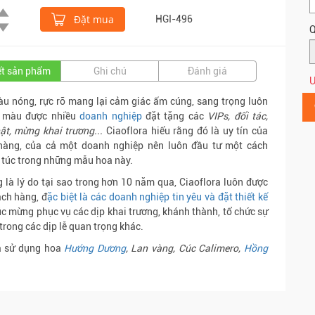
Đặt mua
HGI-496
Q
iết sản phẩm
Ghi chú
Đánh giá
Ư
 nóng, rực rỡ mang lại cảm giác ấm cúng, sang trọng luôn
 màu được nhiều
doanh nghiệp
đặt tặng các
VIPs, đối tác,
ật, mừng khai trương...
Ciaoflora hiểu rằng đó là uy tín của
hàng, của cả một doanh nghiệp nên luôn đầu tư một cách
túc trong những mẫu hoa này.
 là lý do tại sao trong hơn 10 năm qua, Ciaoflora luôn được
ch hàng, đ
ặc biệt là các doanh nghiệp tin yêu và đặt thiết kế
c mừng phục vụ các dịp khai trương, khánh thành, tổ chức sự
 trong các dịp lễ quan trọng khác.
a sử dụng hoa
Hướng Dương
, Lan vàng, Cúc Calimero,
Hồng