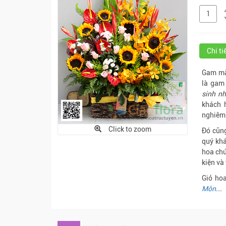
Chi t
Gam màu
là gam
sinh nh
khách 
nghiêm 
Click to zoom
Đó cũng
quý khá
hoa chú
kiện và
Giỏ ho
Môn
...