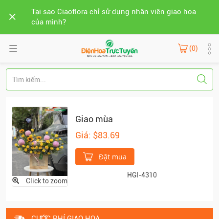
Tại sao Ciaoflora chỉ sử dụng nhân viên giao hoa
của mình?
(0)
Giao mùa
Giá: $83.69
Đặt mua
HGI-4310
Click to zoom
CƯỚC PHÍ GIAO HOA