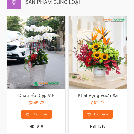
SẢN PHẨM CÙNG LOẠI
Chậu Hồ Điệp VIP
Khát Vọng Vươn Xa
$348.73
$62.77
Đặt mua
Đặt mua
HDI-910
HBI-1219