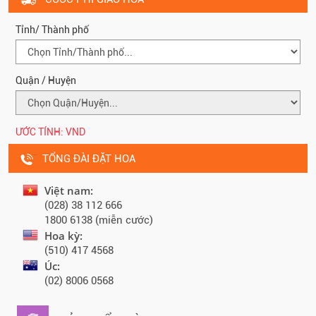
Tỉnh/ Thành phố
Quận / Huyện
ƯỚC TÍNH:
VND
TỔNG ĐÀI ĐẶT HOA
Việt nam:
(028) 38 112 666
1800 6138 (miễn cước)
Hoa kỳ:
(510) 417 4568
Úc:
(02) 8006 0568