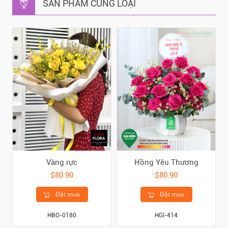
SẢN PHẨM CÙNG LOẠI
Vàng rực
Hồng Yêu Thương
$80.90
$80.90
Đặt mua
Đặt mua
HBO-0180
HGI-414