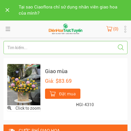
Tại sao Ciaoflora chỉ sử dụng nhân viên giao hoa
của mình?
(0)
Giao mùa
Giá: $83.69
Đặt mua
HGI-4310
Click to zoom
CƯỚC PHÍ GIAO HOA