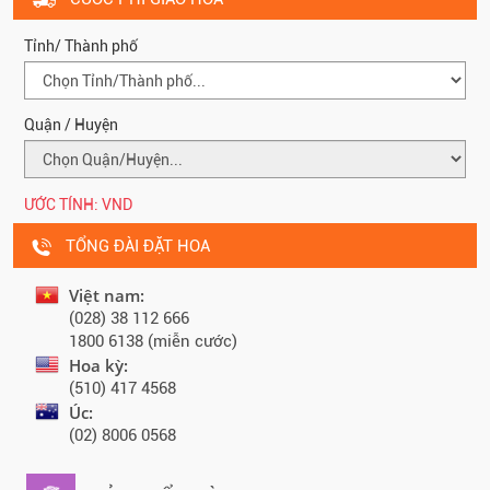
Tỉnh/ Thành phố
Quận / Huyện
ƯỚC TÍNH:
VND
TỔNG ĐÀI ĐẶT HOA
Việt nam:
(028) 38 112 666
1800 6138 (miễn cước)
Hoa kỳ:
(510) 417 4568
Úc:
(02) 8006 0568