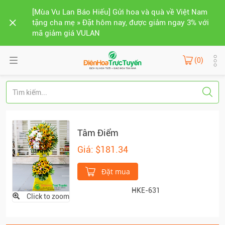
[Mùa Vu Lan Báo Hiếu] Gửi hoa và quà về Việt Nam
tặng cha mẹ » Đặt hôm nay, được giảm ngay 3% với
mã giảm giá VULAN
(0)
Tâm Điểm
Giá: $181.34
Đặt mua
HKE-631
Click to zoom