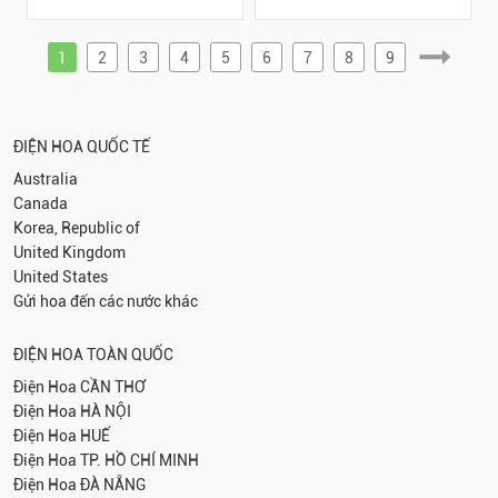
1
2
3
4
5
6
7
8
9
ĐIỆN HOA QUỐC TẾ
Australia
Canada
Korea, Republic of
United Kingdom
United States
Gửi hoa đến các nước khác
ĐIỆN HOA TOÀN QUỐC
Điện Hoa
CẦN THƠ
Điện Hoa
HÀ NỘI
Điện Hoa
HUẾ
Điện Hoa
TP. HỒ CHÍ MINH
Điện Hoa
ĐÀ NẴNG