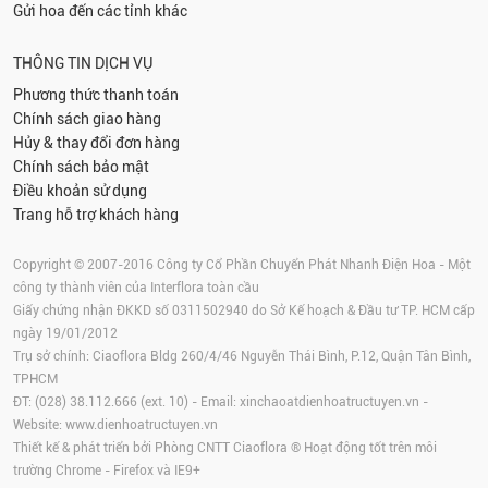
Gửi hoa đến các tỉnh khác
THÔNG TIN DỊCH VỤ
Phương thức thanh toán
Chính sách giao hàng
Hủy & thay đổi đơn hàng
Chính sách bảo mật
Điều khoản sử dụng
Trang hỗ trợ khách hàng
Copyright © 2007-2016 Công ty Cổ Phần Chuyển Phát Nhanh Điện Hoa - Một
công ty thành viên của Interflora toàn cầu
Giấy chứng nhận ĐKKD số 0311502940 do Sở Kế hoạch & Đầu tư TP. HCM cấp
ngày 19/01/2012
Trụ sở chính: Ciaoflora Bldg 260/4/46 Nguyễn Thái Bình, P.12, Quận Tân Bình,
TPHCM
ĐT: (028) 38.112.666 (ext. 10) - Email:
xinchaoatdienhoatructuyen.vn
-
Website:
www.dienhoatructuyen.vn
Thiết kế & phát triển bởi Phòng CNTT Ciaoflora ® Hoạt động tốt trên môi
trường
Chrome
-
Firefox
và IE9+