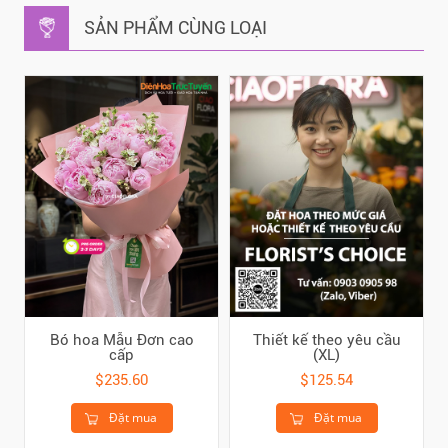
SẢN PHẨM CÙNG LOẠI
Bó hoa Mẫu Đơn cao
Thiết kế theo yêu cầu
cấp
(XL)
$235.60
$125.54
Đặt mua
Đặt mua