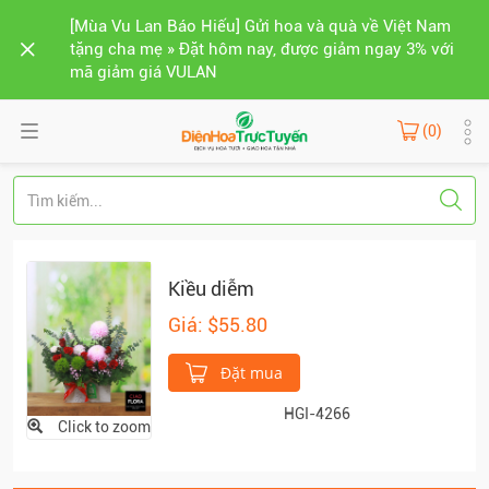
[Mùa Vu Lan Báo Hiếu] Gửi hoa và quà về Việt Nam
tặng cha mẹ » Đặt hôm nay, được giảm ngay 3% với
mã giảm giá VULAN
(0)
Kiều diễm
Giá: $55.80
Đặt mua
HGI-4266
Click to zoom