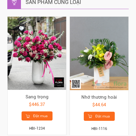
SẢN PHẨM CÙNG LOẠI
Sang trọng
Nhớ thương hoài
$446.37
$44.64
Đặt mua
Đặt mua
HBI-1234
HBI-1116