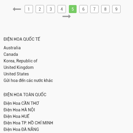
1
2
3
4
5
6
7
8
9
ĐIỆN HOA QUỐC TẾ
Australia
Canada
Korea, Republic of
United Kingdom
United States
Gửi hoa đến các nước khác
ĐIỆN HOA TOÀN QUỐC
Điện Hoa
CẦN THƠ
Điện Hoa
HÀ NỘI
Điện Hoa
HUẾ
Điện Hoa
TP. HỒ CHÍ MINH
Điện Hoa
ĐÀ NẴNG