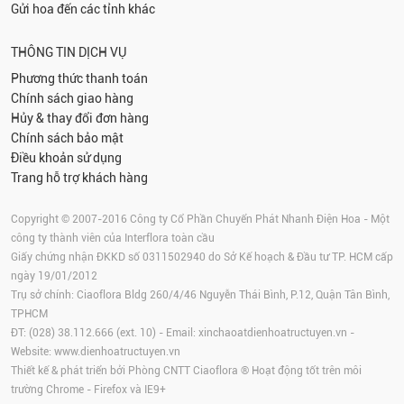
Gửi hoa đến các tỉnh khác
THÔNG TIN DỊCH VỤ
Phương thức thanh toán
Chính sách giao hàng
Hủy & thay đổi đơn hàng
Chính sách bảo mật
Điều khoản sử dụng
Trang hỗ trợ khách hàng
Copyright © 2007-2016 Công ty Cổ Phần Chuyển Phát Nhanh Điện Hoa - Một
công ty thành viên của Interflora toàn cầu
Giấy chứng nhận ĐKKD số 0311502940 do Sở Kế hoạch & Đầu tư TP. HCM cấp
ngày 19/01/2012
Trụ sở chính: Ciaoflora Bldg 260/4/46 Nguyễn Thái Bình, P.12, Quận Tân Bình,
TPHCM
ĐT: (028) 38.112.666 (ext. 10) - Email:
xinchaoatdienhoatructuyen.vn
-
Website:
www.dienhoatructuyen.vn
Thiết kế & phát triển bởi Phòng CNTT Ciaoflora ® Hoạt động tốt trên môi
trường
Chrome
-
Firefox
và IE9+