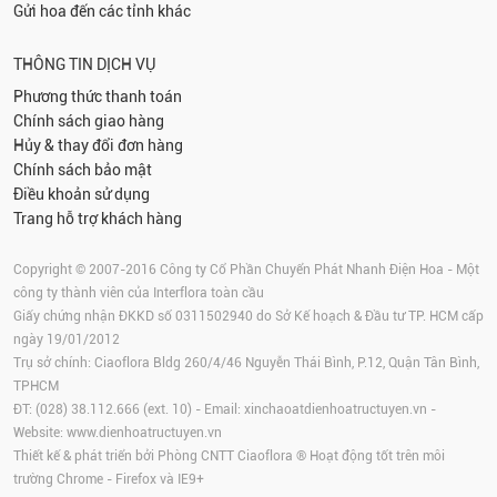
Gửi hoa đến các tỉnh khác
THÔNG TIN DỊCH VỤ
Phương thức thanh toán
Chính sách giao hàng
Hủy & thay đổi đơn hàng
Chính sách bảo mật
Điều khoản sử dụng
Trang hỗ trợ khách hàng
Copyright © 2007-2016 Công ty Cổ Phần Chuyển Phát Nhanh Điện Hoa - Một
công ty thành viên của Interflora toàn cầu
Giấy chứng nhận ĐKKD số 0311502940 do Sở Kế hoạch & Đầu tư TP. HCM cấp
ngày 19/01/2012
Trụ sở chính: Ciaoflora Bldg 260/4/46 Nguyễn Thái Bình, P.12, Quận Tân Bình,
TPHCM
ĐT: (028) 38.112.666 (ext. 10) - Email:
xinchaoatdienhoatructuyen.vn
-
Website:
www.dienhoatructuyen.vn
Thiết kế & phát triển bởi Phòng CNTT Ciaoflora ® Hoạt động tốt trên môi
trường
Chrome
-
Firefox
và IE9+