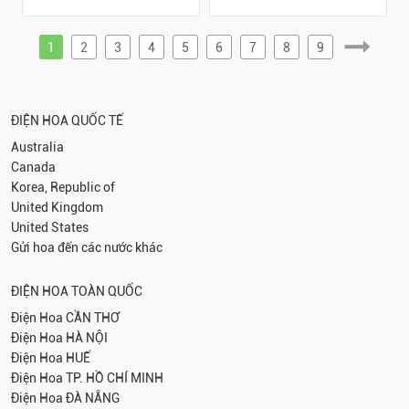
1
2
3
4
5
6
7
8
9
ĐIỆN HOA QUỐC TẾ
Australia
Canada
Korea, Republic of
United Kingdom
United States
Gửi hoa đến các nước khác
ĐIỆN HOA TOÀN QUỐC
Điện Hoa
CẦN THƠ
Điện Hoa
HÀ NỘI
Điện Hoa
HUẾ
Điện Hoa
TP. HỒ CHÍ MINH
Điện Hoa
ĐÀ NẴNG