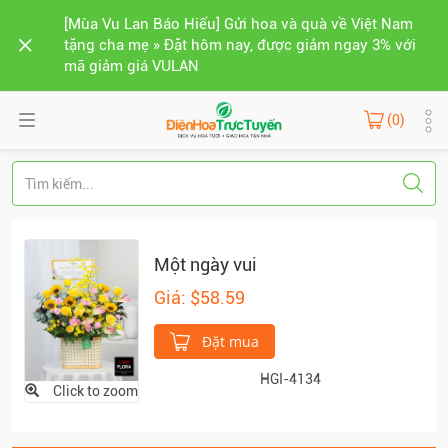
[Mùa Vu Lan Báo Hiếu] Gửi hoa và quà về Việt Nam
tặng cha mẹ » Đặt hôm nay, được giảm ngay 3% với
mã giảm giá VULAN
(0)
Một ngày vui
Giá: $58.59
Đặt mua
HGI-4134
Click to zoom