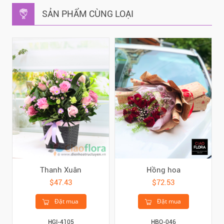
SẢN PHẨM CÙNG LOẠI
Thanh Xuân
Hồng hoa
$47.43
$72.53
Đặt mua
Đặt mua
HGI-4105
HBO-046