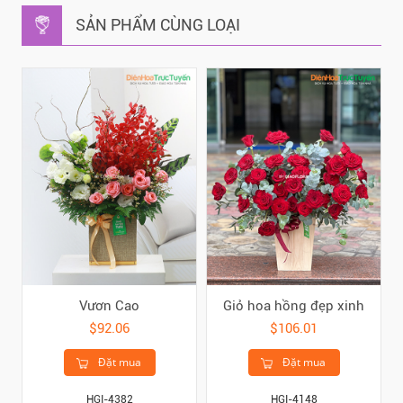
SẢN PHẨM CÙNG LOẠI
Vươn Cao
Giỏ hoa hồng đẹp xinh
$92.06
$106.01
Đặt mua
Đặt mua
HGI-4382
HGI-4148