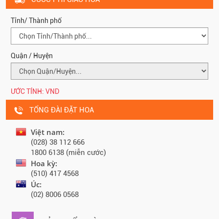
Tỉnh/ Thành phố
Quận / Huyện
ƯỚC TÍNH:
VND
TỔNG ĐÀI ĐẶT HOA
Việt nam:
(028) 38 112 666
1800 6138 (miễn cước)
Hoa kỳ:
(510) 417 4568
Úc:
(02) 8006 0568