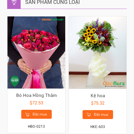
SẢN PHẨM CÙNG LOẠI
Bó Hoa Hồng Thắm
Kệ hoa
$72.53
$75.32
Đặt mua
Đặt mua
HBO-0213
HKE-603