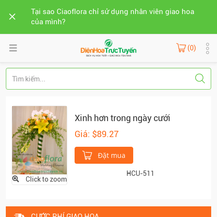
Tại sao Ciaoflora chỉ sử dụng nhân viên giao hoa
của mình?
(0)
Xinh hơn trong ngày cưới
Giá: $89.27
Đặt mua
HCU-511
Click to zoom
CƯỚC PHÍ GIAO HOA