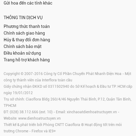
Gửi hoa đến các tỉnh khác
THÔNG TIN DỊCH VỤ
Phương thức thanh toán
Chính sách giao hàng
Hủy & thay đổi đơn hàng
Chính sách bảo mật
Điều khoản sử dụng
Trang hỗ trợ khách hàng
Copyright © 2007-2016 Công ty Cổ Phần Chuyển Phát Nhanh Điện Hoa - Một
công ty thành viên của Interflora toàn cầu
Giấy chứng nhận ĐKKD số 0311502940 do Sở Kế hoạch & Đầu tư TP. HCM cấp
ngày 19/01/2012
Trụ sở chính: Ciaoflora Bldg 260/4/46 Nguyễn Thái Bình, P.12, Quận Tân Bình,
TPHCM
ĐT: (028) 38.112.666 (ext. 10) - Email:
xinchaoatdienhoatructuyen.vn
-
Website:
www.dienhoatructuyen.vn
Thiết kế & phát triển bởi Phòng CNTT Ciaoflora ® Hoạt động tốt trên môi
trường
Chrome
-
Firefox
và IE9+