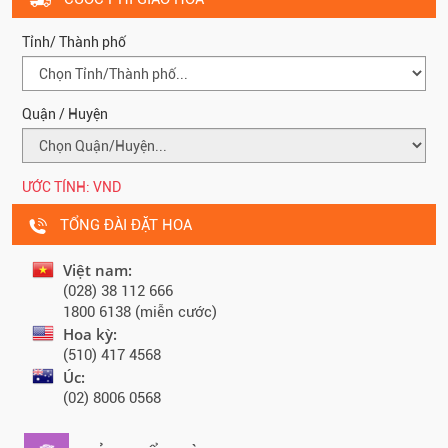
Tỉnh/ Thành phố
Quận / Huyện
ƯỚC TÍNH:
VND
TỔNG ĐÀI ĐẶT HOA
Việt nam:
(028) 38 112 666
1800 6138 (miễn cước)
Hoa kỳ:
(510) 417 4568
Úc:
(02) 8006 0568