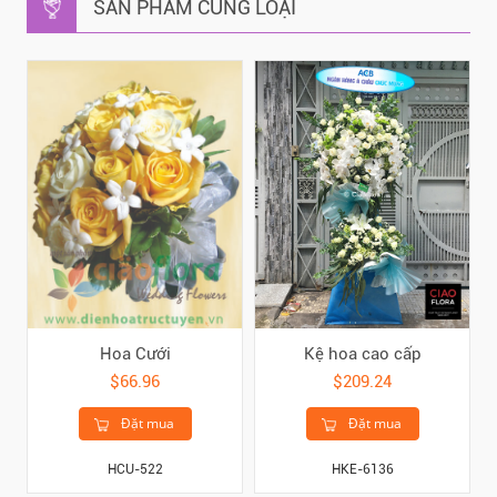
SẢN PHẨM CÙNG LOẠI
Hoa Cưới
Kệ hoa cao cấp
$66.96
$209.24
Đặt mua
Đặt mua
HCU-522
HKE-6136