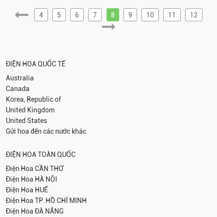
4
5
6
7
8
9
10
11
12
ĐIỆN HOA QUỐC TẾ
Australia
Canada
Korea, Republic of
United Kingdom
United States
Gửi hoa đến các nước khác
ĐIỆN HOA TOÀN QUỐC
Điện Hoa
CẦN THƠ
Điện Hoa
HÀ NỘI
Điện Hoa
HUẾ
Điện Hoa
TP. HỒ CHÍ MINH
Điện Hoa
ĐÀ NẴNG