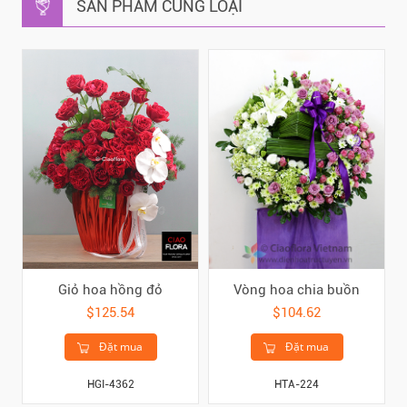
SẢN PHẨM CÙNG LOẠI
Giỏ hoa hồng đỏ
Vòng hoa chia buồn
$125.54
$104.62
Đặt mua
Đặt mua
HGI-4362
HTA-224