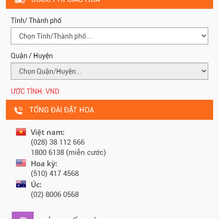
Tỉnh/ Thành phố
Quận / Huyện
ƯỚC TÍNH:
VND
TỔNG ĐÀI ĐẶT HOA
Việt nam:
(028) 38 112 666
1800 6138 (miễn cước)
Hoa kỳ:
(510) 417 4568
Úc:
(02) 8006 0568