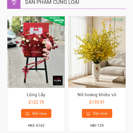
SẢN PHẨM CÙNG LOẠI
Lộng Lẫy
Nữ hoàng khiêu vũ
$122.75
$133.91
Đặt mua
Đặt mua
HKE-6162
HBI-129