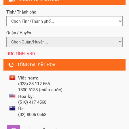
Tỉnh/ Thành phố
Quận / Huyện
ƯỚC TÍNH:
VND
TỔNG ĐÀI ĐẶT HOA
Việt nam:
(028) 38 112 666
1800 6138 (miễn cước)
Hoa kỳ:
(510) 417 4568
Úc:
(02) 8006 0568