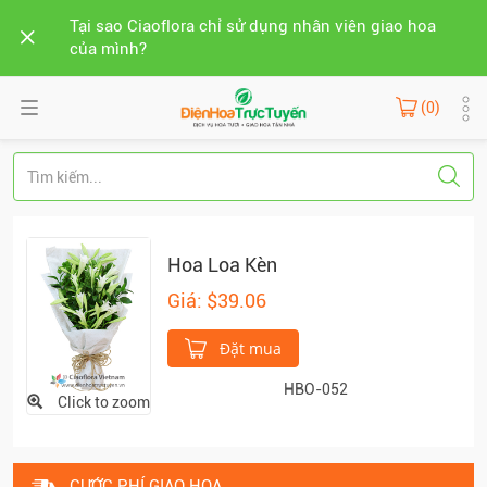
Tại sao Ciaoflora chỉ sử dụng nhân viên giao hoa
của mình?
(0)
Hoa Loa Kèn
Giá: $39.06
Đặt mua
HBO-052
Click to zoom
CƯỚC PHÍ GIAO HOA