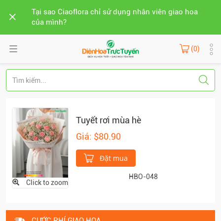
Tại sao Ciaoflora chỉ sử dụng nhân viên giao hoa
của mình?
(0)
Tuyết rơi mùa hè
Giá: $80.90
Đặt mua
HBO-048
Click to zoom
CƯỚC PHÍ GIAO HOA