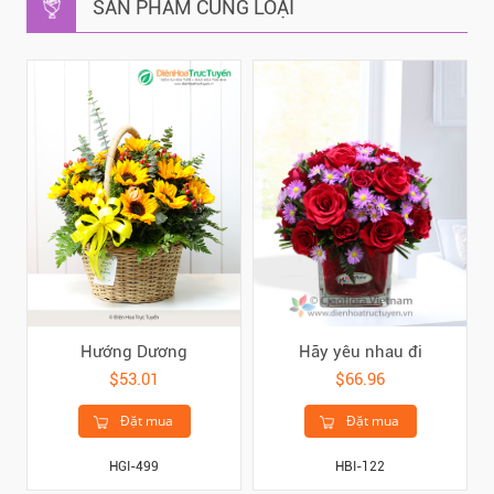
SẢN PHẨM CÙNG LOẠI
Hướng Dương
Hãy yêu nhau đi
$53.01
$66.96
Đặt mua
Đặt mua
HGI-499
HBI-122