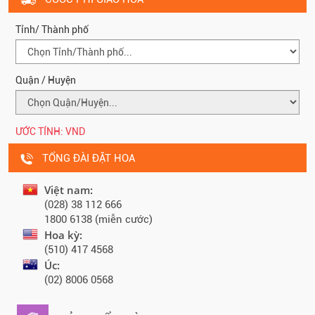
Tỉnh/ Thành phố
Quận / Huyện
ƯỚC TÍNH:
VND
TỔNG ĐÀI ĐẶT HOA
Việt nam:
(028) 38 112 666
1800 6138 (miễn cước)
Hoa kỳ:
(510) 417 4568
Úc:
(02) 8006 0568