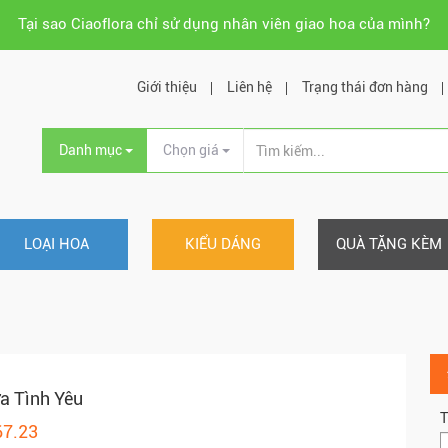
Tại sao Ciaoflora chỉ sử dụng nhân viên giao hoa của mình?
Giới thiệu
Liên hệ
Trạng thái đơn hàng
Danh mục
Chọn giá
LOẠI HOA
KIỂU DÁNG
QUÀ TẶNG KÈM
a Tình Yêu
T
67.23