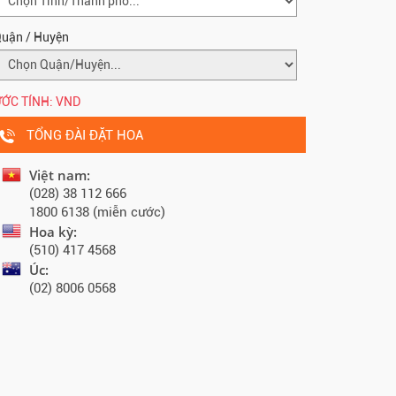
uận / Huyện
ỚC TÍNH:
VND
TỔNG ĐÀI ĐẶT HOA
Việt nam:
(028) 38 112 666
1800 6138 (miễn cước)
Hoa kỳ:
(510) 417 4568
Úc:
(02) 8006 0568