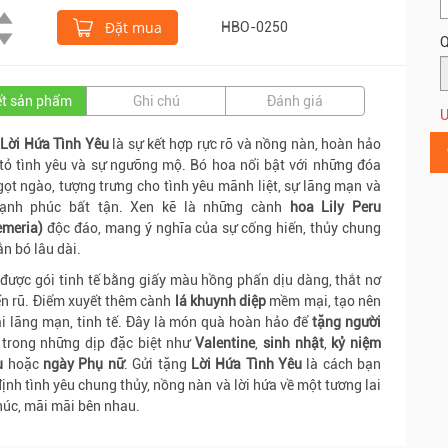
Đặt mua
HBO-0250
Q
iết sản phẩm
Ghi chú
Đánh giá
Ư
Lời Hứa Tình Yêu
là sự kết hợp rực rỡ và nồng nàn, hoàn hảo
tỏ tình yêu và sự ngưỡng mộ. Bó hoa nổi bật với những đóa
gọt ngào, tượng trưng cho tình yêu mãnh liệt, sự lãng mạn và
ạnh phúc bất tận. Xen kẽ là những cành
hoa Lily Peru
emeria)
độc đáo, mang ý nghĩa của sự cống hiến, thủy chung
ắn bó lâu dài.
được gói tinh tế bằng giấy màu hồng phấn dịu dàng, thắt nơ
n rũ. Điểm xuyết thêm cành
lá khuynh diệp
mềm mại, tạo nên
i lãng mạn, tinh tế. Đây là món quà hoàn hảo để
tặng người
trong những dịp đặc biệt như
Valentine
,
sinh nhật
,
kỷ niệm
u
hoặc
ngày Phụ nữ
. Gửi tặng
Lời Hứa Tình Yêu
là cách bạn
ịnh tình yêu chung thủy, nồng nàn và lời hứa về một tương lai
úc, mãi mãi bên nhau.