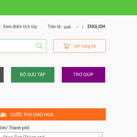
Xem điểm tích lũy
Tiền tệ :
ENGLISH
usd
usd
Giỏ hàng (0)
vnd
BỘ SƯU TẬP
TRỢ GIÚP
CƯỚC PHÍ GIAO HOA
ỉnh/ Thành phố