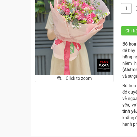
Chi t
Bó hoa 
để bày 
hồng
n
niềm h
(Alstro
và sự g
Click to zoom
Bó hoa 
đỏ quyế
vẻ ngoà
yêu
,
vợ
tình yê
khẳng đ
hạnh ph