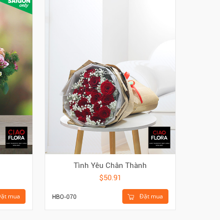
Tình Yêu Chân Thành
$50.91
ặt mua
Đặt mua
HBO-070
HGI-428