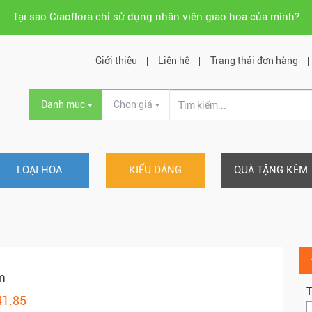
Tại sao Ciaoflora chỉ sử dụng nhân viên giao hoa của mình?
Giới thiệu
Liên hệ
Trạng thái đơn hàng
Danh mục
Chọn giá
LOẠI HOA
KIỂU DÁNG
QUÀ TẶNG KÈM
m
T
41.85