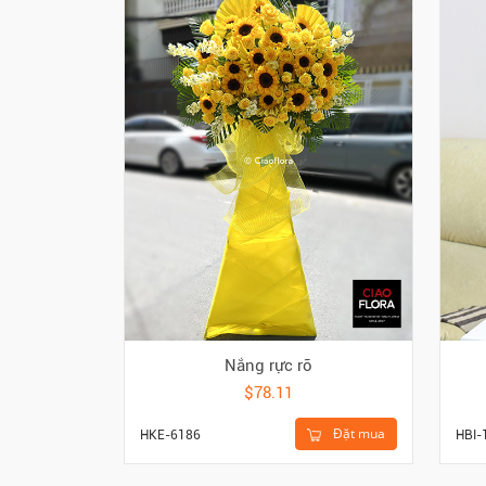
Nắng rực rỡ
$78.11
Đặt mua
HKE-6186
HBI-