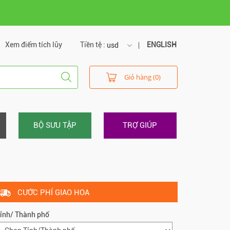
Xem điểm tích lũy
Tiền tệ :
ENGLISH
usd
usd
Giỏ hàng (0)
vnd
BỘ SƯU TẬP
TRỢ GIÚP
CƯỚC PHÍ GIAO HOA
ỉnh/ Thành phố