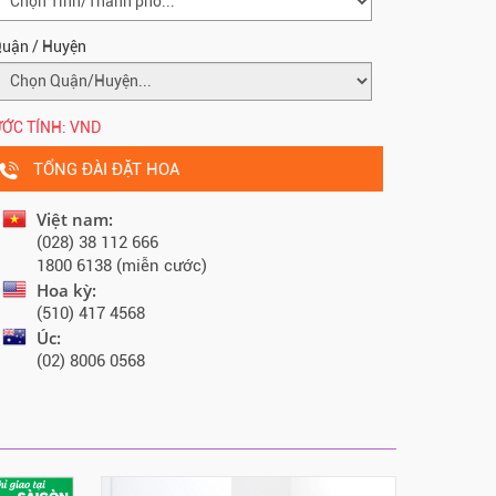
uận / Huyện
ỚC TÍNH:
VND
TỔNG ĐÀI ĐẶT HOA
Việt nam:
(028) 38 112 666
1800 6138 (miễn cước)
Hoa kỳ:
(510) 417 4568
Úc:
(02) 8006 0568