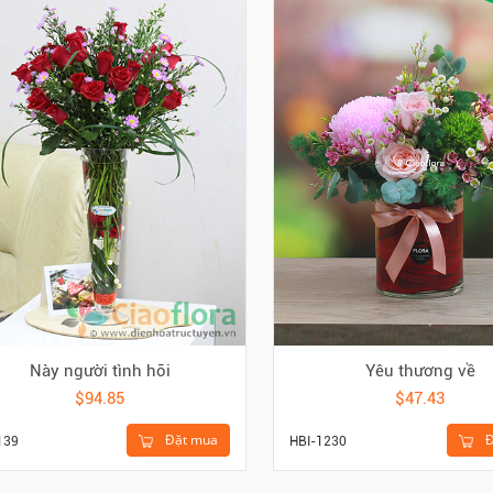
Này người tình hỡi
Yêu thương về
$94.85
$47.43
Đặt mua
Đ
139
HBI-1230