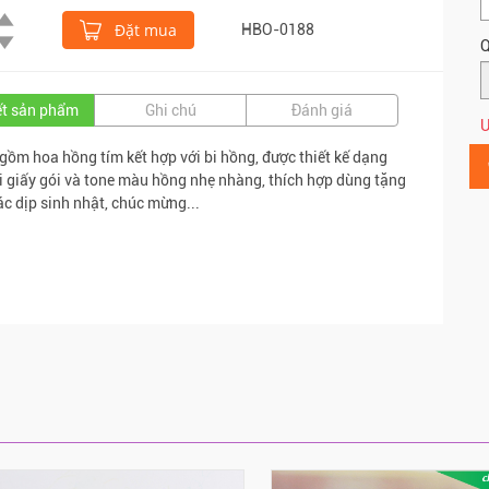
Đặt mua
HBO-0188
Q
iết sản phẩm
Ghi chú
Đánh giá
Ư
gồm hoa hồng tím kết hợp với bi hồng,
được thiết kế dạng
ới giấy gói và tone màu hồng nhẹ nhàng,
thích hợp dùng tặng
ác dịp sinh nhật, chúc mừng...