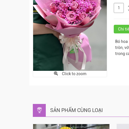
Chi t
Bó hoa 
tròn, v
trong c
Click to zoom
SẢN PHẨM CÙNG LOẠI