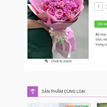
Chi t
Bó hoa 
tròn, v
trong c
Click to zoom
SẢN PHẨM CÙNG LOẠI