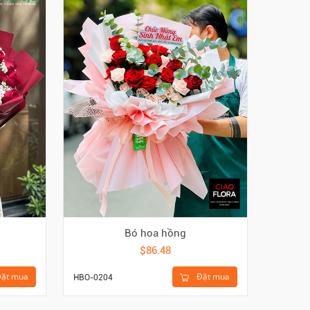
Bó hoa hồng
$86.48
ặt mua
Đặt mua
HBO-0204
HGI-422