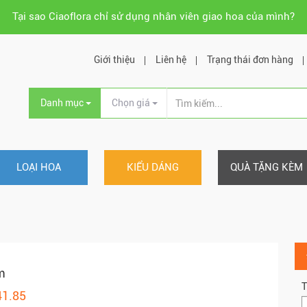
Tại sao Ciaoflora chỉ sử dụng nhân viên giao hoa của mình?
Giới thiệu
Liên hệ
Trạng thái đơn hàng
Danh mục
Chọn giá
LOẠI HOA
KIỂU DÁNG
QUÀ TẶNG KÈM
m
T
41.85