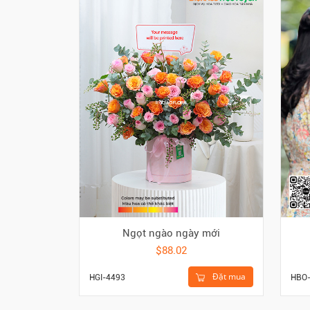
Ngọt ngào ngày mới
$88.02
Đặt mua
HGI-4493
HBO