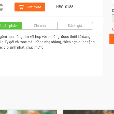
Đặt mua
HBO-0188
Q
iết sản phẩm
Ghi chú
Đánh giá
Ư
gồm hoa hồng tím kết hợp với bi hồng,
được thiết kế dạng
ới giấy gói và tone màu hồng nhẹ nhàng,
thích hợp dùng tặng
ác dịp sinh nhật, chúc mừng...