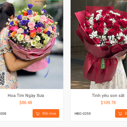
Hoa Tím Ngày Xưa
Tình yêu son sắt
$86.48
$109.78
Đặt mua
Đ
-008
HBO-0259