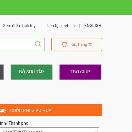
Xem điểm tích lũy
Tiền tệ :
ENGLISH
usd
usd
Giỏ hàng (0)
vnd
BỘ SƯU TẬP
TRỢ GIÚP
CƯỚC PHÍ GIAO HOA
ỉnh/ Thành phố