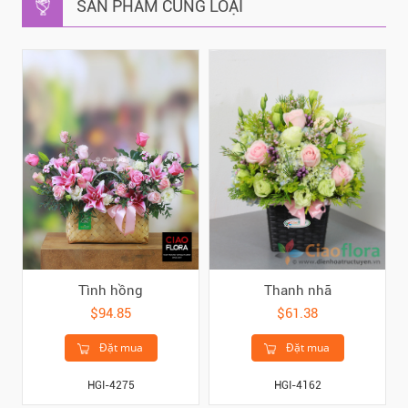
SẢN PHẨM CÙNG LOẠI
Tình hồng
Thanh nhã
$94.85
$61.38
Đặt mua
Đặt mua
HGI-4275
HGI-4162