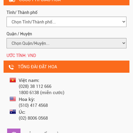
Tỉnh/ Thành phố
Quận / Huyện
ƯỚC TÍNH:
VND
TỔNG ĐÀI ĐẶT HOA
Việt nam:
(028) 38 112 666
1800 6138 (miễn cước)
Hoa kỳ:
(510) 417 4568
Úc:
(02) 8006 0568