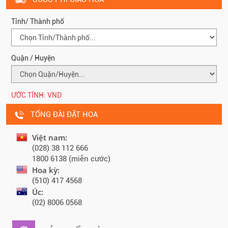
Tỉnh/ Thành phố
Quận / Huyện
ƯỚC TÍNH:
VND
TỔNG ĐÀI ĐẶT HOA
Việt nam:
(028) 38 112 666
1800 6138 (miễn cước)
Hoa kỳ:
(510) 417 4568
Úc:
(02) 8006 0568