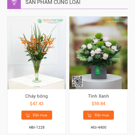
SẢN PHẨM CÙNG LOẠI
Cháy bỏng
Tình Xanh
$47.43
$59.84
Đặt mua
Đặt mua
HBI-1228
HGI-4400