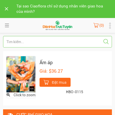
Tại sao Ciaoflora chỉ sử dụng nhân viên giao hoa
của mình?
(0)
Ấm áp
Giá: $36.27
Đặt mua
HBO-0115
Click to zoom
CƯỚC PHÍ GIAO HOA