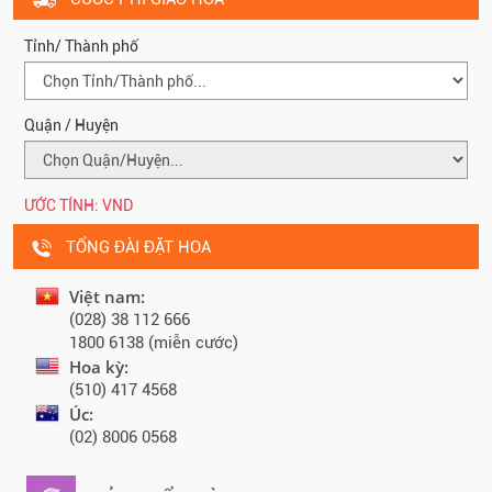
Tỉnh/ Thành phố
Quận / Huyện
ƯỚC TÍNH:
VND
TỔNG ĐÀI ĐẶT HOA
Việt nam:
(028) 38 112 666
1800 6138 (miễn cước)
Hoa kỳ:
(510) 417 4568
Úc:
(02) 8006 0568