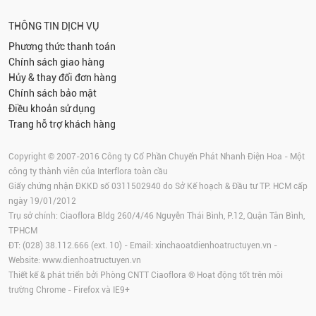
THÔNG TIN DỊCH VỤ
Phương thức thanh toán
Chính sách giao hàng
Hủy & thay đổi đơn hàng
Chính sách bảo mật
Điều khoản sử dụng
Trang hỗ trợ khách hàng
Copyright © 2007-2016 Công ty Cổ Phần Chuyển Phát Nhanh Điện Hoa - Một
công ty thành viên của Interflora toàn cầu
Giấy chứng nhận ĐKKD số 0311502940 do Sở Kế hoạch & Đầu tư TP. HCM cấp
ngày 19/01/2012
Trụ sở chính: Ciaoflora Bldg 260/4/46 Nguyễn Thái Bình, P.12, Quận Tân Bình,
TPHCM
ĐT: (028) 38.112.666 (ext. 10) - Email:
xinchaoatdienhoatructuyen.vn
-
Website:
www.dienhoatructuyen.vn
Thiết kế & phát triển bởi Phòng CNTT Ciaoflora ® Hoạt động tốt trên môi
trường
Chrome
-
Firefox
và IE9+