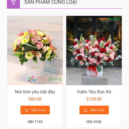
SẢN PHẨM CÙNG LOẠI
Nơi tình yêu bắt đầu
Vườn Yêu Rực Rỡ
$60.68
$108.80
Đặt mua
Đặt mua
HBI-1165
HGI-4160