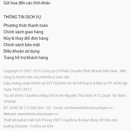
Gửi hoa đến các tỉnh khác
THÔNG TIN DỊCH VỤ
Phương thức thanh toán
Chính sách giao hàng
Hủy & thay đổi đơn hàng
Chính sách bảo mật
Điều khoản sử dụng
Trang hỗ trợ khách hàng
Copyright © 2007-2016 Công ty Cổ Phần Chuyển Phát Nhanh Điện Hoa - Một
công ty thành viên của Interflora toàn cầu
Giấy chứng nhận ĐKKD số 0311502940 do Sở Kế hoạch & Đầu tư TP. HCM cấp
ngày 19/01/2012
Trụ sở chính: Ciaoflora Bldg 260/4/46 Nguyễn Thái Bình, P.12, Quận Tân Bình,
TPHCM
ĐT: (028) 38.112.666 (ext. 10) - Email:
xinchaoatdienhoatructuyen.vn
-
Website:
www.dienhoatructuyen.vn
Thiết kế & phát triển bởi Phòng CNTT Ciaoflora ® Hoạt động tốt trên môi
trường
Chrome
-
Firefox
và IE9+