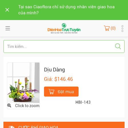
Tại sao Ciaoflora chỉ sử dụng nhân viên giao hoa
của mình?
(0)
Dịu Dàng
Giá: $146.46
Đặt mua
HBI-143
Click to zoom
CƯỚC PHÍ GIAO HOA