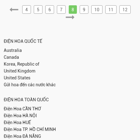
4
5
6
7
8
9
10
11
12
ĐIỆN HOA QUỐC TẾ
Australia
Canada
Korea, Republic of
United Kingdom
United States
Gửi hoa đến các nước khác
ĐIỆN HOA TOÀN QUỐC
Điện Hoa
CẦN THƠ
Điện Hoa
HÀ NỘI
Điện Hoa
HUẾ
Điện Hoa
TP. HỒ CHÍ MINH
Điện Hoa
ĐÀ NẴNG