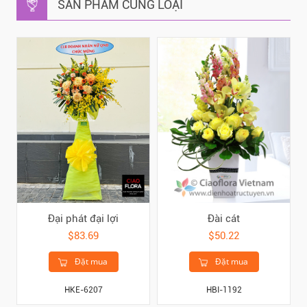
SẢN PHẨM CÙNG LOẠI
Đại phát đại lợi
Đài cát
$83.69
$50.22
Đặt mua
Đặt mua
HKE-6207
HBI-1192