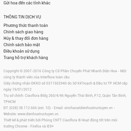
Gửi hoa đến các tỉnh khác
THÔNG TIN DỊCH VỤ
Phương thức thanh toán
Chính sách giao hàng
Hủy & thay đổi đơn hàng
Chính sách bảo mật
Điều khoản sử dụng
Trang hỗ trợ khách hàng
Copyright © 2007-2016 Công ty Cổ Phần Chuyển Phát Nhanh Điện Hoa - Một
công ty thành viên của Interflora toàn cầu
Giấy chứng nhận ĐKKD số 0311502940 do Sở Kế hoạch & Đầu tư TP. HCM cấp
ngày 19/01/2012
Trụ sở chính: Ciaoflora Bldg 260/4/46 Nguyễn Thái Bình, P.12, Quận Tân Bình,
TPHCM
ĐT: (028) 38.112.666 (ext. 10) - Email:
xinchaoatdienhoatructuyen.vn
-
Website:
www.dienhoatructuyen.vn
Thiết kế & phát triển bởi Phòng CNTT Ciaoflora ® Hoạt động tốt trên môi
trường
Chrome
-
Firefox
và IE9+