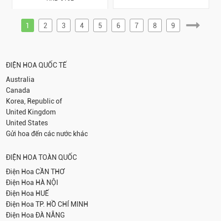
1
2
3
4
5
6
7
8
9
ĐIỆN HOA QUỐC TẾ
Australia
Canada
Korea, Republic of
United Kingdom
United States
Gửi hoa đến các nước khác
ĐIỆN HOA TOÀN QUỐC
Điện Hoa
CẦN THƠ
Điện Hoa
HÀ NỘI
Điện Hoa
HUẾ
Điện Hoa
TP. HỒ CHÍ MINH
Điện Hoa
ĐÀ NẴNG