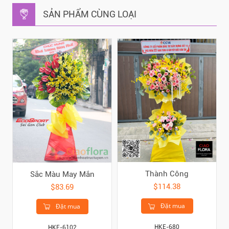
SẢN PHẨM CÙNG LOẠI
Thành Công
Sắc Màu May Mắn
$114.38
$83.69
Đặt mua
Đặt mua
HKE-680
HKE-6102