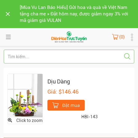
[Mùa Vu Lan Báo Hiếu] Gửi hoa và quà về Việt Nam
tặng cha mẹ » Đặt hôm nay, được giảm ngay 3% với
mã giảm giá VULAN
(0)
Dịu Dàng
Giá: $146.46
Đặt mua
HBI-143
Click to zoom