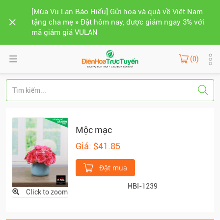
[Mùa Vu Lan Báo Hiếu] Gửi hoa và quà về Việt Nam
tặng cha mẹ » Đặt hôm nay, được giảm ngay 3% với
mã giảm giá VULAN
(0)
Mộc mạc
Giá: $41.85
Đặt mua
HBI-1239
Click to zoom