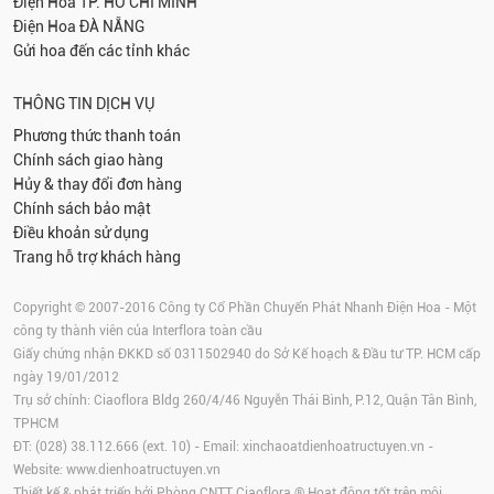
Điện Hoa
TP. HỒ CHÍ MINH
Điện Hoa
ĐÀ NẴNG
Gửi hoa đến các tỉnh khác
THÔNG TIN DỊCH VỤ
Phương thức thanh toán
Chính sách giao hàng
Hủy & thay đổi đơn hàng
Chính sách bảo mật
Điều khoản sử dụng
Trang hỗ trợ khách hàng
Copyright © 2007-2016 Công ty Cổ Phần Chuyển Phát Nhanh Điện Hoa - Một
công ty thành viên của Interflora toàn cầu
Giấy chứng nhận ĐKKD số 0311502940 do Sở Kế hoạch & Đầu tư TP. HCM cấp
ngày 19/01/2012
Trụ sở chính: Ciaoflora Bldg 260/4/46 Nguyễn Thái Bình, P.12, Quận Tân Bình,
TPHCM
ĐT: (028) 38.112.666 (ext. 10) - Email:
xinchaoatdienhoatructuyen.vn
-
Website:
www.dienhoatructuyen.vn
Thiết kế & phát triển bởi Phòng CNTT Ciaoflora ® Hoạt động tốt trên môi