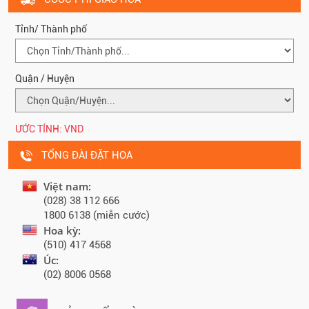
Tỉnh/ Thành phố
Quận / Huyện
ƯỚC TÍNH:
VND
TỔNG ĐÀI ĐẶT HOA
Việt nam:
(028) 38 112 666
1800 6138 (miễn cước)
Hoa kỳ:
(510) 417 4568
Úc:
(02) 8006 0568