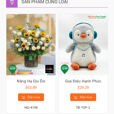
SẢN PHẨM CÙNG LOẠI
Nắng Hạ Dịu Êm
Giai Điệu Hạnh Phúc
$63.89
$29.29
Đặt mua
Đặt mua
HGI-4198
TB-TOP-2