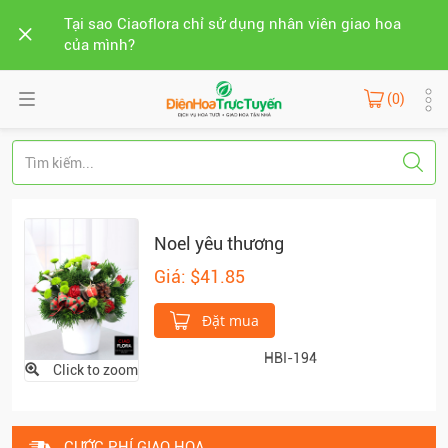
Tại sao Ciaoflora chỉ sử dụng nhân viên giao hoa
của mình?
(0)
Noel yêu thương
Giá: $41.85
Đặt mua
HBI-194
Click to zoom
CƯỚC PHÍ GIAO HOA