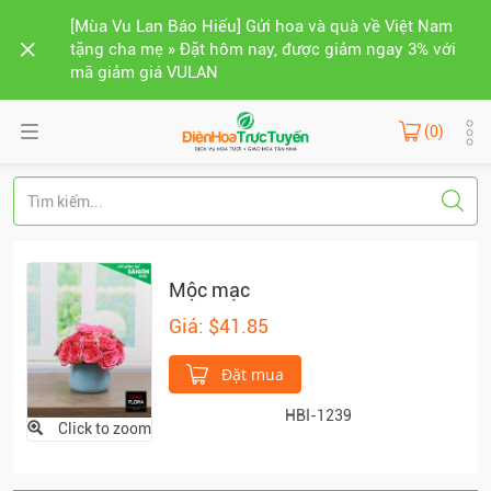
[Mùa Vu Lan Báo Hiếu] Gửi hoa và quà về Việt Nam
tặng cha mẹ » Đặt hôm nay, được giảm ngay 3% với
mã giảm giá VULAN
(0)
Mộc mạc
Giá: $41.85
Đặt mua
HBI-1239
Click to zoom