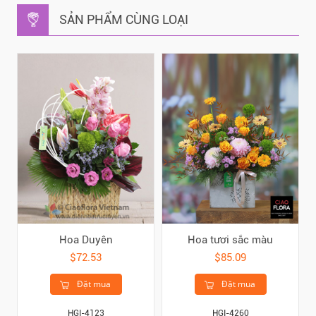
SẢN PHẨM CÙNG LOẠI
Hoa Duyên
Hoa tươi sắc màu
$72.53
$85.09
Đặt mua
Đặt mua
HGI-4123
HGI-4260