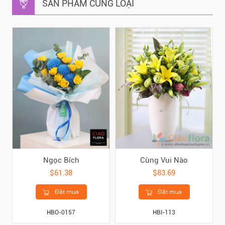
SẢN PHẨM CÙNG LOẠI
Ngọc Bích
Cùng Vui Nào
$61.38
$83.69
Đặt mua
Đặt mua
HBO-0157
HBI-113