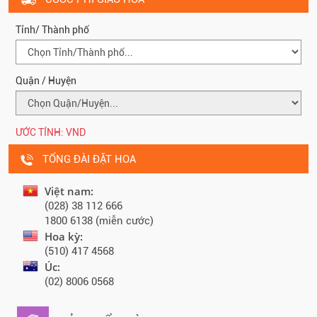
Tỉnh/ Thành phố
Quận / Huyện
ƯỚC TÍNH:
VND
TỔNG ĐÀI ĐẶT HOA
Việt nam:
(028) 38 112 666
1800 6138 (miễn cước)
Hoa kỳ:
(510) 417 4568
Úc:
(02) 8006 0568