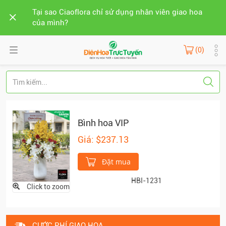
Tại sao Ciaoflora chỉ sử dụng nhân viên giao hoa
của mình?
(0)
Bình hoa VIP
Giá: $237.13
Đặt mua
HBI-1231
Click to zoom
CƯỚC PHÍ GIAO HOA