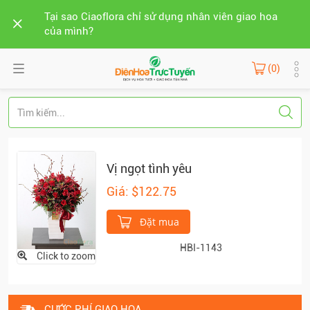
Tại sao Ciaoflora chỉ sử dụng nhân viên giao hoa
của mình?
(0)
Vị ngọt tình yêu
Giá: $122.75
Đặt mua
HBI-1143
Click to zoom
CƯỚC PHÍ GIAO HOA