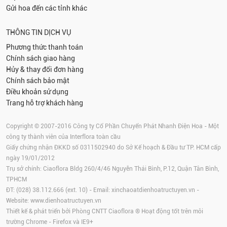
Gửi hoa đến các tỉnh khác
THÔNG TIN DỊCH VỤ
Phương thức thanh toán
Chính sách giao hàng
Hủy & thay đổi đơn hàng
Chính sách bảo mật
Điều khoản sử dụng
Trang hỗ trợ khách hàng
Copyright © 2007-2016 Công ty Cổ Phần Chuyển Phát Nhanh Điện Hoa - Một
công ty thành viên của Interflora toàn cầu
Giấy chứng nhận ĐKKD số 0311502940 do Sở Kế hoạch & Đầu tư TP. HCM cấp
ngày 19/01/2012
Trụ sở chính: Ciaoflora Bldg 260/4/46 Nguyễn Thái Bình, P.12, Quận Tân Bình,
TPHCM
ĐT: (028) 38.112.666 (ext. 10) - Email:
xinchaoatdienhoatructuyen.vn
-
Website:
www.dienhoatructuyen.vn
Thiết kế & phát triển bởi Phòng CNTT Ciaoflora ® Hoạt động tốt trên môi
trường
Chrome
-
Firefox
và IE9+