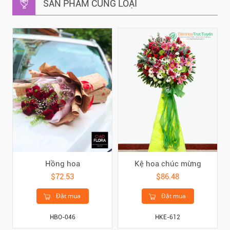
SẢN PHẨM CÙNG LOẠI
Hồng hoa
Kệ hoa chúc mừng
$72.53
$86.48
Đặt mua
Đặt mua
HBO-046
HKE-612