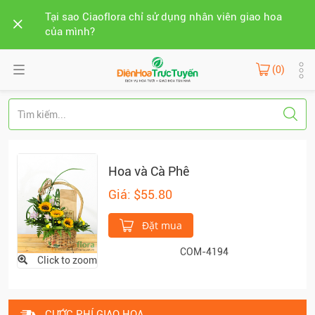
Tại sao Ciaoflora chỉ sử dụng nhân viên giao hoa
của mình?
(0)
Hoa và Cà Phê
Giá: $55.80
Đặt mua
COM-4194
Click to zoom
CƯỚC PHÍ GIAO HOA