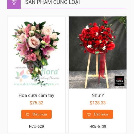
SẢN PHẨM CÙNG LOẠI
Hoa cưới cầm tay
Như Ý
$75.32
$128.33
Đặt mua
Đặt mua
HCU-529
HKE-6139