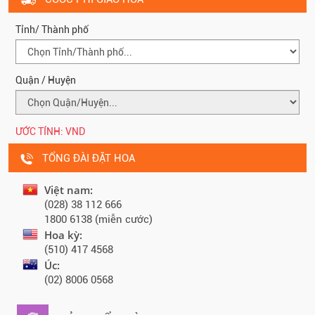
Tỉnh/ Thành phố
Quận / Huyện
ƯỚC TÍNH:
VND
TỔNG ĐÀI ĐẶT HOA
Việt nam:
(028) 38 112 666
1800 6138 (miễn cước)
Hoa kỳ:
(510) 417 4568
Úc:
(02) 8006 0568