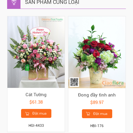
SẢN PHẨM CÙNG LOẠI
Cát Tường
Đong đầy tình anh
$61.38
$89.97
Đặt mua
Đặt mua
HGI-4433
HBI-176