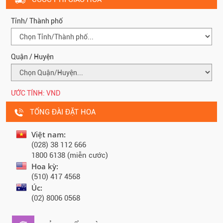
Tỉnh/ Thành phố
Quận / Huyện
ƯỚC TÍNH:
VND
TỔNG ĐÀI ĐẶT HOA
Việt nam:
(028) 38 112 666
1800 6138 (miễn cước)
Hoa kỳ:
(510) 417 4568
Úc:
(02) 8006 0568