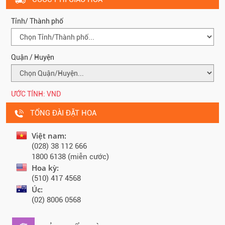
Tỉnh/ Thành phố
Quận / Huyện
ƯỚC TÍNH:
VND
TỔNG ĐÀI ĐẶT HOA
Việt nam:
(028) 38 112 666
1800 6138 (miễn cước)
Hoa kỳ:
(510) 417 4568
Úc:
(02) 8006 0568