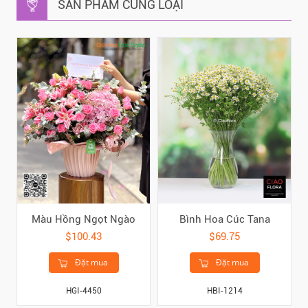
SẢN PHẨM CÙNG LOẠI
Màu Hồng Ngọt Ngào
Bình Hoa Cúc Tana
$100.43
$69.75
Đặt mua
Đặt mua
HGI-4450
HBI-1214