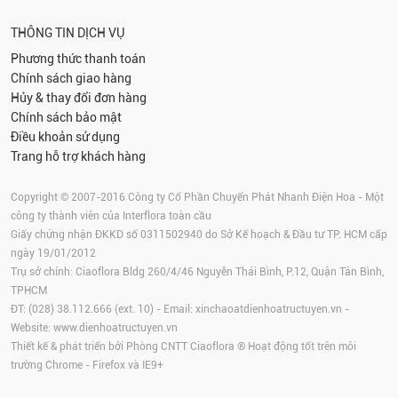
THÔNG TIN DỊCH VỤ
Phương thức thanh toán
Chính sách giao hàng
Hủy & thay đổi đơn hàng
Chính sách bảo mật
Điều khoản sử dụng
Trang hỗ trợ khách hàng
Copyright © 2007-2016 Công ty Cổ Phần Chuyển Phát Nhanh Điện Hoa - Một
công ty thành viên của Interflora toàn cầu
Giấy chứng nhận ĐKKD số 0311502940 do Sở Kế hoạch & Đầu tư TP. HCM cấp
ngày 19/01/2012
Trụ sở chính: Ciaoflora Bldg 260/4/46 Nguyễn Thái Bình, P.12, Quận Tân Bình,
TPHCM
ĐT: (028) 38.112.666 (ext. 10) - Email:
xinchaoatdienhoatructuyen.vn
-
Website:
www.dienhoatructuyen.vn
Thiết kế & phát triển bởi Phòng CNTT Ciaoflora ® Hoạt động tốt trên môi
trường
Chrome
-
Firefox
và IE9+