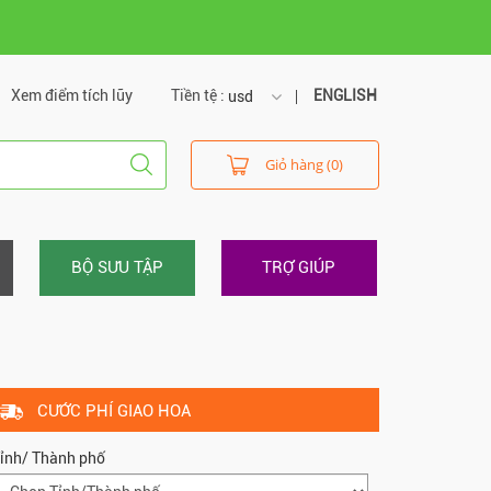
Xem điểm tích lũy
Tiền tệ :
ENGLISH
usd
usd
Giỏ hàng (0)
vnd
BỘ SƯU TẬP
TRỢ GIÚP
CƯỚC PHÍ GIAO HOA
ỉnh/ Thành phố