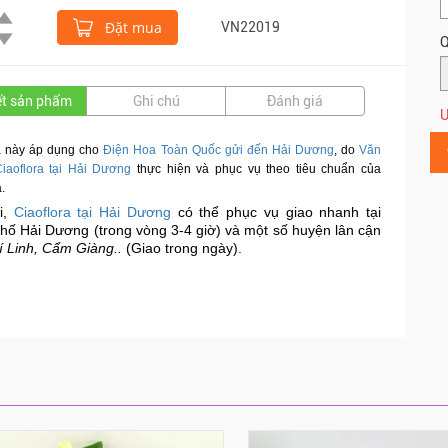
Đặt mua
VN22019
Q
iết sản phẩm
Ghi chú
Đánh giá
Ư
 này áp dụng cho
Điện Hoa Toàn Quốc gửi đến Hải Dương
,
do
Văn
iaoflora tại Hải Dương
thực hiện và phục vụ theo tiêu chuẩn của
.
i,
Ciaoflora tại Hải Dương
có thể phục vụ giao nhanh tại
hố Hải Dương (trong vòng 3-4 giờ) và một số huyện lân cận
í Linh, Cẩm Giàng..
(Giao trong ngày).