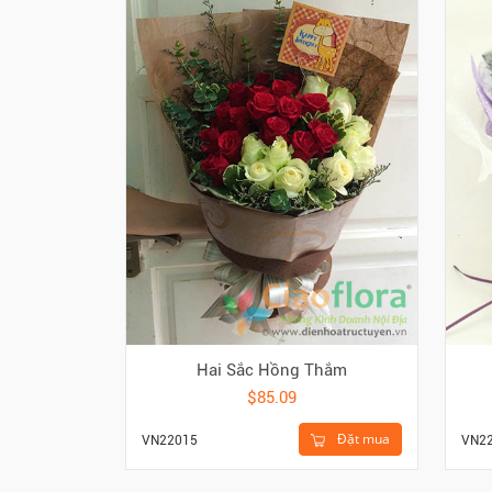
Hai Sắc Hồng Thắm
$85.09
Đặt mua
VN22015
VN2