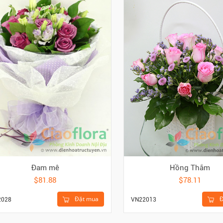
Đam mê
Hồng Thắm
$81.88
$78.11
Đặt mua
Đ
2028
VN22013