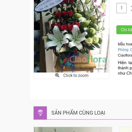
Chi t
Mẫu hoa
Phòng C
Ciaoflora
Hiện tạ
thành p
như
Ch
Click to zoom
SẢN PHẨM CÙNG LOẠI