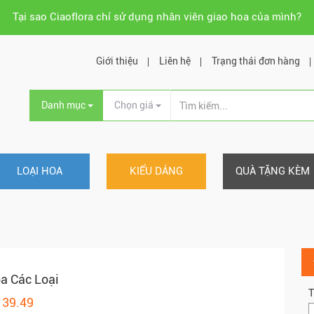
Tại sao Ciaoflora chỉ sử dụng nhân viên giao hoa của mình?
Giới thiệu
Liên hệ
Trạng thái đơn hàng
Danh mục
Chọn giá
LOẠI HOA
KIỂU DÁNG
QUÀ TẶNG KÈM
a Các Loại
T
139.49