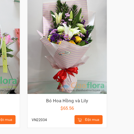
Bó Hoa Hồng và Lily
$65.56
ặt mua
Đặt mua
VN22034
VN22033