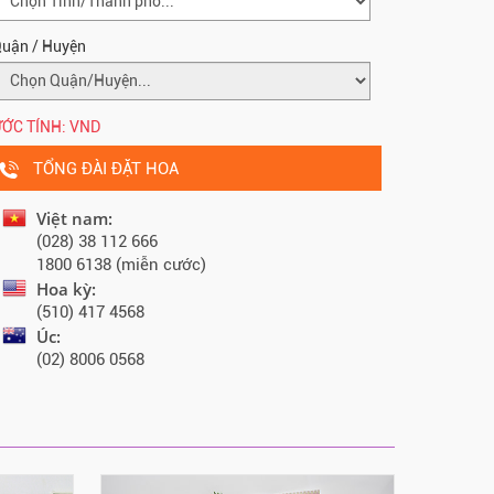
uận / Huyện
ỚC TÍNH:
VND
TỔNG ĐÀI ĐẶT HOA
Việt nam:
(028) 38 112 666
1800 6138 (miễn cước)
Hoa kỳ:
(510) 417 4568
Úc:
(02) 8006 0568