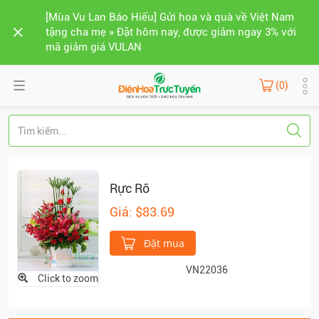
[Mùa Vu Lan Báo Hiếu] Gửi hoa và quà về Việt Nam
tặng cha mẹ » Đặt hôm nay, được giảm ngay 3% với
mã giảm giá VULAN
(0)
Rực Rỡ
Giá: $83.69
Đặt mua
VN22036
Click to zoom