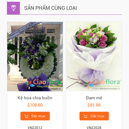
SẢN PHẨM CÙNG LOẠI
Kệ hoa chia buồn
Đam mê
$108.80
$81.88
Đặt mua
Đặt mua
VN22012
VN22028