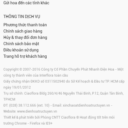
Gửi hoa đến các tỉnh khác
THÔNG TIN DỊCH VỤ
Phương thức thanh toán
Chính sách giao hàng
Hủy & thay đổi đơn hàng
Chính sách bảo mật
Điều khoản sử dụng
Trang hỗ trợ khách hàng
Copyright © 2007-2016 Công ty Cổ Phần Chuyển Phát Nhanh Điện Hoa - Một
công ty thành viên của Interflora toàn cầu
Giấy chứng nhận ĐKKD số 0311502940 do Sở Kế hoạch & Đầu tư TP. HCM cấp
ngày 19/01/2012
Trụ sở chính: Ciaoflora Bldg 260/4/46 Nguyễn Thái Bình, P.12, Quận Tân Bình,
TPHCM
ĐT: (028) 38.112.666 (ext. 10) - Email:
xinchaoatdienhoatructuyen.vn
-
Website:
www.dienhoatructuyen.vn
Thiết kế & phát triển bởi Phòng CNTT Ciaoflora ® Hoạt động tốt trên môi
trường
Chrome
-
Firefox
và IE9+