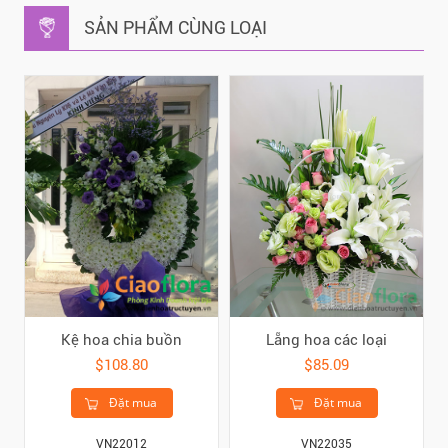
SẢN PHẨM CÙNG LOẠI
Kệ hoa chia buồn
Lẵng hoa các loại
$108.80
$85.09
Đặt mua
Đặt mua
VN22012
VN22035