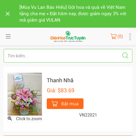
[Mùa Vu Lan Báo Hiếu] Gửi hoa và quà về Việt Nam
tặng cha mẹ » Đặt hôm nay, được giảm ngay 3% với
mã giảm giá VULAN
(0)
Thanh Nhã
Giá: $83.69
Đặt mua
VN22021
Click to zoom