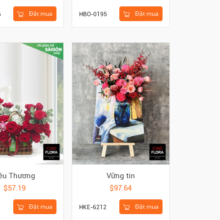
Đặt mua
Đặt mua
6
HBO-0195
êu Thương
Vững tin
$57.19
$97.64
Đặt mua
Đặt mua
HKE-6212