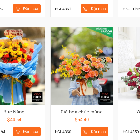
Đặt mua
Đặt mua
62
HGI-4361
HBO-019
Rực Nắng
Giỏ hoa chúc mừng
Y
$44.64
$54.40
Đặt mua
Đặt mua
194
HGI-4360
HGI-4359