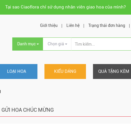
Tại sao Ciaoflora chỉ sử dụng nhân viên giao hoa của mình?
Giới thiệu
Liên hệ
Trạng thái đơn hàng
Danh mục
Chọn giá
LOẠI HOA
KIỂU DÁNG
QUÀ TẶNG KÈM
g
GỬI HOA CHÚC MỪNG