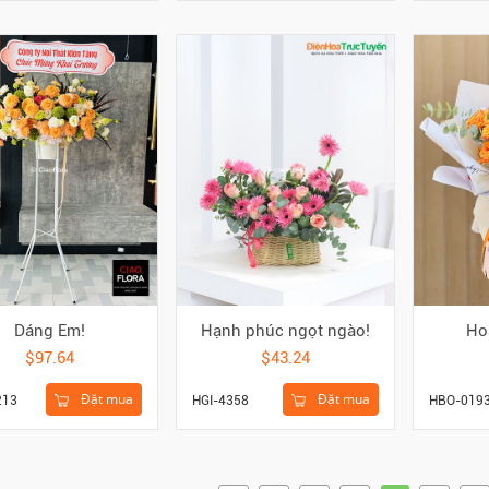
Dáng Em!
Hạnh phúc ngọt ngào!
Ho
$97.64
$43.24
Đặt mua
Đặt mua
213
HGI-4358
HBO-019