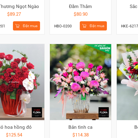
Thương Ngọt Ngào
Đằm Thắm
Sắc
$89.27
$80.90
Đặt mua
Đặt mua
201
HBO-0200
HKE-621
iỏ hoa hồng đỏ
Bản tình ca
B
$125.54
$114.38