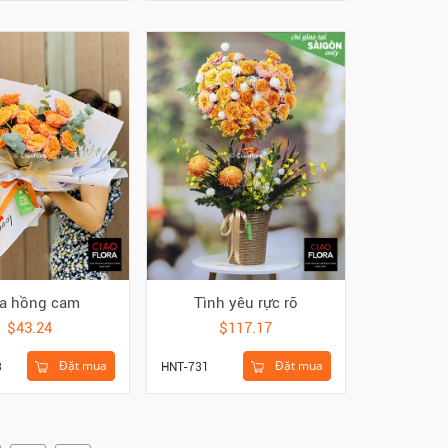
a hồng cam
Tình yêu rực rỡ
$43.24
$117.17
Đặt mua
Đặt mua
3
HNT-731