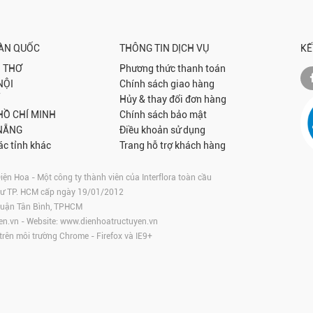
OÀN QUỐC
THÔNG TIN DỊCH VỤ
KẾ
 THƠ
Phương thức thanh toán
NỘI
Chính sách giao hàng
Hủy & thay đổi đơn hàng
 HỒ CHÍ MINH
Chính sách bảo mật
NẴNG
Điều khoản sử dụng
ác tỉnh khác
Trang hỗ trợ khách hàng
 Hoa - Một công ty thành viên của Interflora toàn cầu
tư TP. HCM cấp ngày 19/01/2012
 Quận Tân Bình, TPHCM
en.vn
- Website:
www.dienhoatructuyen.vn
 trên môi trường
Chrome
-
Firefox
và IE9+