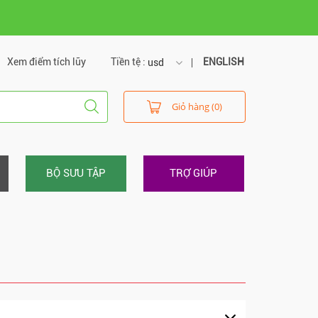
Xem điểm tích lũy
Tiền tệ :
ENGLISH
usd
usd
Giỏ hàng (0)
vnd
BỘ SƯU TẬP
TRỢ GIÚP