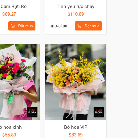
 Cam Rực Rỡ
Tình yêu rực cháy
$89.27
$110.89
Đặt mua
Đặt mua
7
HBO-0198
ó hoa xinh
Bó hoa VIP
$55.80
$83.69