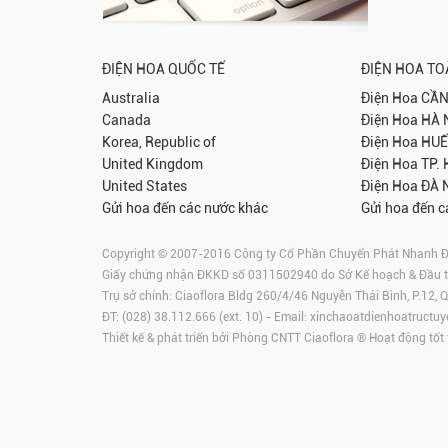
ĐIỆN HOA QUỐC TẾ
ĐIỆN HOA T
Australia
Điện Hoa
CẦN
Canada
Điện Hoa
HÀ 
Korea, Republic of
Điện Hoa
HUẾ
United Kingdom
Điện Hoa
TP.
United States
Điện Hoa
ĐÀ 
Gửi hoa đến các nước khác
Gửi hoa đến c
Copyright © 2007-2016 Công ty Cổ Phần Chuyển Phát Nhanh Điện
Giấy chứng nhận ĐKKD số 0311502940 do Sở Kế hoạch & Đầu 
Trụ sở chính: Ciaoflora Bldg 260/4/46 Nguyễn Thái Bình, P.12,
ĐT: (028) 38.112.666 (ext. 10) - Email:
xinchaoatdienhoatructuy
Thiết kế & phát triển bởi Phòng CNTT Ciaoflora ® Hoạt động tốt