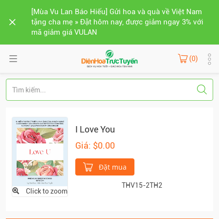
[Mùa Vu Lan Báo Hiếu] Gửi hoa và quà về Việt Nam
tặng cha mẹ » Đặt hôm nay, được giảm ngay 3% với
mã giảm giá VULAN
(0)
I Love You
Giá: $0.00
Đặt mua
THV15-2TH2
Click to zoom