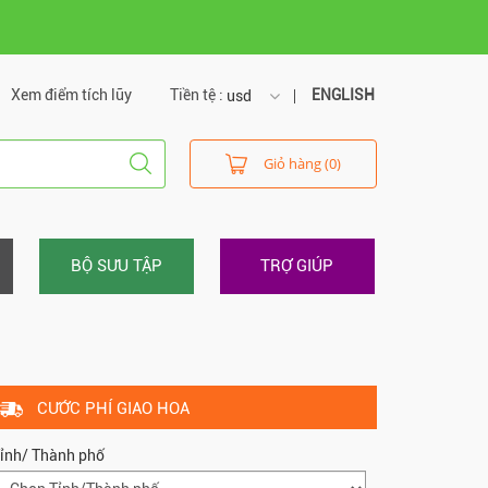
Xem điểm tích lũy
Tiền tệ :
ENGLISH
usd
usd
Giỏ hàng (0)
vnd
BỘ SƯU TẬP
TRỢ GIÚP
CƯỚC PHÍ GIAO HOA
ỉnh/ Thành phố