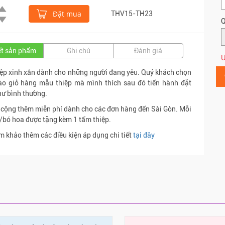
Đặt mua
THV15-TH23
Q
iết sản phẩm
Ghi chú
Đánh giá
Ư
ệp xinh xắn dành cho những người đang yêu. Quý khách chọn
ào giỏ hàng mẫu thiệp mà mình thích sau đó tiến hành đặt
ư bình thường.
 cộng thêm miễn phí dành cho các đơn hàng đến Sài Gòn. Mỗi
/bó hoa được tặng kèm 1 tấm thiệp.
m khảo thêm các điều kiện áp dụng chi tiết
tại đây