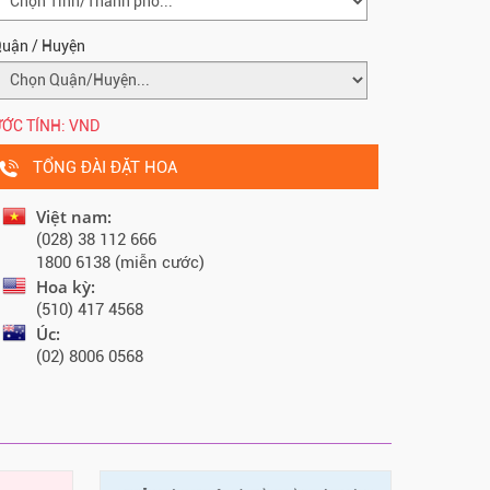
uận / Huyện
ỚC TÍNH:
VND
TỔNG ĐÀI ĐẶT HOA
Việt nam:
(028) 38 112 666
1800 6138 (miễn cước)
Hoa kỳ:
(510) 417 4568
Úc:
(02) 8006 0568