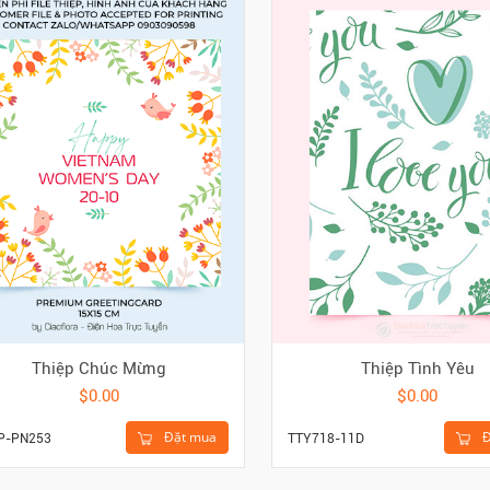
Thiệp Chúc Mừng
Thiệp Tình Yêu
$0.00
$0.00
Đặt mua
Đ
P-PN253
TTY718-11D