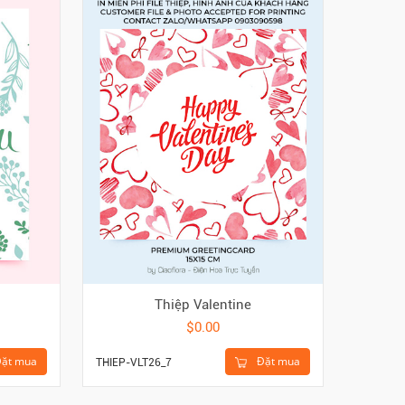
Thiệp Valentine
$0.00
ặt mua
Đặt mua
THIEP-VLT26_7
TSN718-