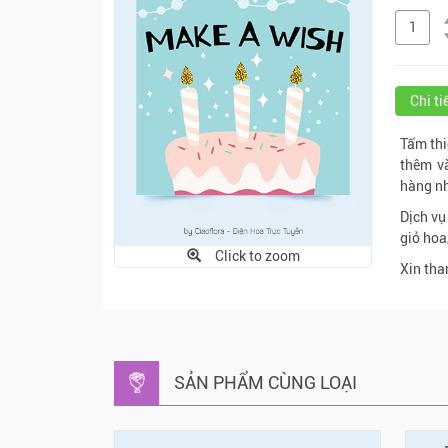
Chi t
Tấm thi
thêm v
hàng nh
Dịch vụ
giỏ hoa
Click to zoom
Xin tha
SẢN PHẨM CÙNG LOẠI