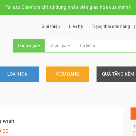
Tại sao Ciaoflora chỉ sử dụng nhân viên giao hoa của mình?
Giới thiệu
Liên hệ
Trạng thái đơn hàng
Danh mục
Chọn giá
LOẠI HOA
KIỂU DÁNG
QUÀ TẶNG KÈM
a wish
T
0.00