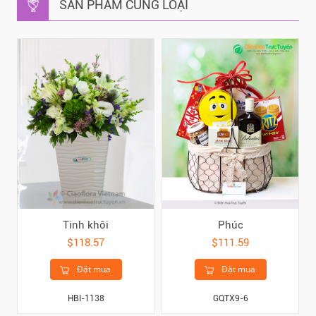
SẢN PHẨM CÙNG LOẠI
Tinh khôi
Phúc
$118.57
$111.59
Đặt mua
Đặt mua
HBI-1138
GQTX9-6