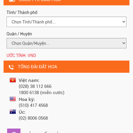
Tỉnh/ Thành phố
Quận / Huyện
ƯỚC TÍNH:
VND
TỔNG ĐÀI ĐẶT HOA
Việt nam:
(028) 38 112 666
1800 6138 (miễn cước)
Hoa kỳ:
(510) 417 4568
Úc:
(02) 8006 0568