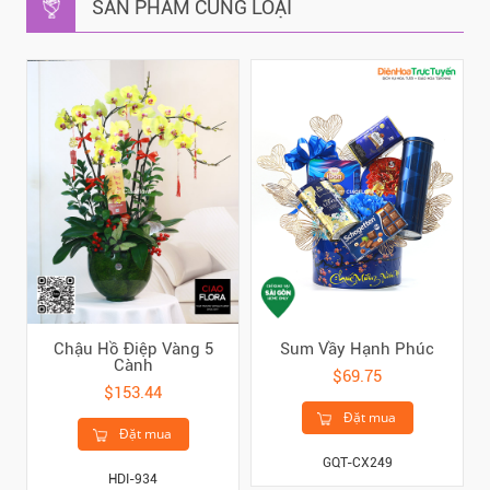
SẢN PHẨM CÙNG LOẠI
Chậu Hồ Điệp Vàng 5
Sum Vầy Hạnh Phúc
Cành
$69.75
$153.44
Đặt mua
Đặt mua
GQT-CX249
HDI-934