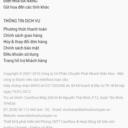
Điện Hoa
ĐÀ NẴNG
Gửi hoa đến các tỉnh khác
THÔNG TIN DỊCH VỤ
Phương thức thanh toán
Chính sách giao hàng
Hủy & thay đổi đơn hàng
Chính sách bảo mật
Điều khoản sử dụng
Trang hỗ trợ khách hàng
Copyright © 2007-2016 Công ty Cổ Phần Chuyển Phát Nhanh Điện Hoa - Một
công ty thành viên của Interflora toàn cầu
Giấy chứng nhận ĐKKD số 0311502940 do Sở Kế hoạch & Đầu tư TP. HCM cấp
ngày 19/01/2012
Trụ sở chính: Ciaoflora Bldg 260/4/46 Nguyễn Thái Bình, P.12, Quận Tân Bình,
TPHCM
ĐT: (028) 38.112.666 (ext. 10) - Email:
xinchaoatdienhoatructuyen.vn
-
Website:
www.dienhoatructuyen.vn
Thiết kế & phát triển bởi Phòng CNTT Ciaoflora ® Hoạt động tốt trên môi
trường
Chrome
-
Firefox
và IE9+