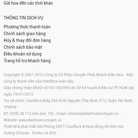
Gửi hoa đến các tỉnh khác
THÔNG TIN DỊCH VỤ
Phương thức thanh toán
Chính sách giao hàng
Hủy & thay đổi đơn hàng
Chính sách bảo mật
Điều khoản sử dụng
Trang hỗ trợ khách hàng
Copyright © 2007-2016 Công ty Cổ Phần Chuyển Phát Nhanh Điện Hoa - Một
công ty thành viên của Interflora toàn cầu
Giấy chứng nhận ĐKKD số 0311502940 do Sở Kế hoạch & Đầu tư TP. HCM cấp
ngày 19/01/2012
Trụ sở chính: Ciaoflora Bldg 260/4/46 Nguyễn Thái Bình, P.12, Quận Tân Bình,
TPHCM
ĐT: (028) 38.112.666 (ext. 10) - Email:
xinchaoatdienhoatructuyen.vn
-
Website:
www.dienhoatructuyen.vn
Thiết kế & phát triển bởi Phòng CNTT Ciaoflora ® Hoạt động tốt trên môi
trường
Chrome
-
Firefox
và IE9+