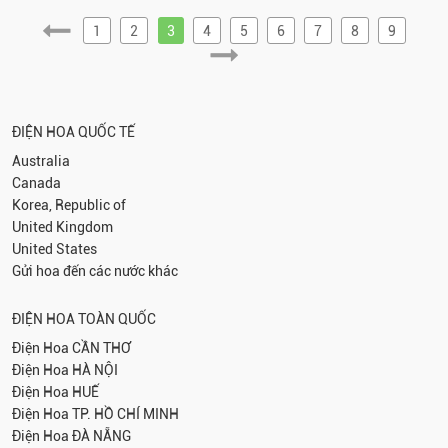
1
2
3
4
5
6
7
8
9
ĐIỆN HOA QUỐC TẾ
Australia
Canada
Korea, Republic of
United Kingdom
United States
Gửi hoa đến các nước khác
ĐIỆN HOA TOÀN QUỐC
Điện Hoa
CẦN THƠ
Điện Hoa
HÀ NỘI
Điện Hoa
HUẾ
Điện Hoa
TP. HỒ CHÍ MINH
Điện Hoa
ĐÀ NẴNG