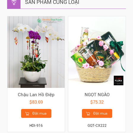
SẢN PHẨM CÙNG LOẠI
Chậu Lan Hồ Điệp
NGỌT NGÀO
$83.69
$75.32
Đặt mua
Đặt mua
HDI-916
GQT-CX222