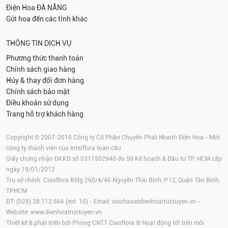
Điện Hoa
ĐÀ NẴNG
Gửi hoa đến các tỉnh khác
THÔNG TIN DỊCH VỤ
Phương thức thanh toán
Chính sách giao hàng
Hủy & thay đổi đơn hàng
Chính sách bảo mật
Điều khoản sử dụng
Trang hỗ trợ khách hàng
Copyright © 2007-2016 Công ty Cổ Phần Chuyển Phát Nhanh Điện Hoa - Một
công ty thành viên của Interflora toàn cầu
Giấy chứng nhận ĐKKD số 0311502940 do Sở Kế hoạch & Đầu tư TP. HCM cấp
ngày 19/01/2012
Trụ sở chính: Ciaoflora Bldg 260/4/46 Nguyễn Thái Bình, P.12, Quận Tân Bình,
TPHCM
ĐT: (028) 38.112.666 (ext. 10) - Email:
xinchaoatdienhoatructuyen.vn
-
Website:
www.dienhoatructuyen.vn
Thiết kế & phát triển bởi Phòng CNTT Ciaoflora ® Hoạt động tốt trên môi