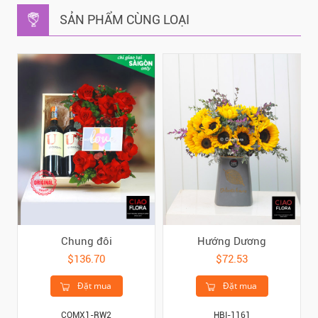
SẢN PHẨM CÙNG LOẠI
Chung đôi
Hướng Dương
$136.70
$72.53
Đặt mua
Đặt mua
COMX1-RW2
HBI-1161