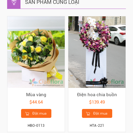
SẢN PHẨM CÙNG LOẠI
Mùa vàng
Điện hoa chia buồn
$44.64
$139.49
Đặt mua
Đặt mua
HBO-0113
HTA-221