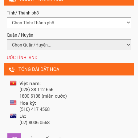
Tỉnh/ Thành phố
Quận / Huyện
ƯỚC TÍNH:
VND
TỔNG ĐÀI ĐẶT HOA
Việt nam:
(028) 38 112 666
1800 6138 (miễn cước)
Hoa kỳ:
(510) 417 4568
Úc:
(02) 8006 0568