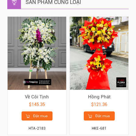
SẢN PHẨM CÙNG LOẠI
Về Cõi Tịnh
Hồng Phát
$145.35
$121.36
Đặt mua
Đặt mua
HTA-2183
HKE-681