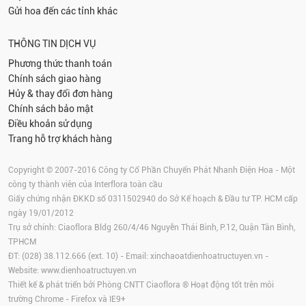
Gửi hoa đến các tỉnh khác
THÔNG TIN DỊCH VỤ
Phương thức thanh toán
Chính sách giao hàng
Hủy & thay đổi đơn hàng
Chính sách bảo mật
Điều khoản sử dụng
Trang hỗ trợ khách hàng
Copyright © 2007-2016 Công ty Cổ Phần Chuyển Phát Nhanh Điện Hoa - Một
công ty thành viên của Interflora toàn cầu
Giấy chứng nhận ĐKKD số 0311502940 do Sở Kế hoạch & Đầu tư TP. HCM cấp
ngày 19/01/2012
Trụ sở chính: Ciaoflora Bldg 260/4/46 Nguyễn Thái Bình, P.12, Quận Tân Bình,
TPHCM
ĐT: (028) 38.112.666 (ext. 10) - Email:
xinchaoatdienhoatructuyen.vn
-
Website:
www.dienhoatructuyen.vn
Thiết kế & phát triển bởi Phòng CNTT Ciaoflora ® Hoạt động tốt trên môi
trường
Chrome
-
Firefox
và IE9+