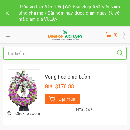
[Mùa Vu Lan Báo Hiếu] Gửi hoa và quà về Việt Nam
tặng cha mẹ » Đặt hôm nay, được giảm ngay 3% với
mã giảm giá VULAN
(0)
Vòng hoa chia buồn
Giá: $170.88
Đặt mua
HTA-242
Click to zoom