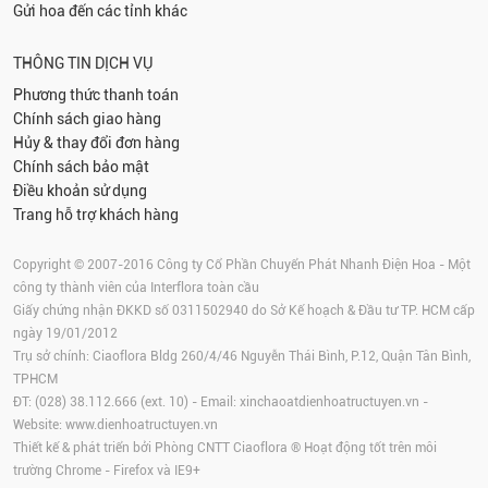
Gửi hoa đến các tỉnh khác
THÔNG TIN DỊCH VỤ
Phương thức thanh toán
Chính sách giao hàng
Hủy & thay đổi đơn hàng
Chính sách bảo mật
Điều khoản sử dụng
Trang hỗ trợ khách hàng
Copyright © 2007-2016 Công ty Cổ Phần Chuyển Phát Nhanh Điện Hoa - Một
công ty thành viên của Interflora toàn cầu
Giấy chứng nhận ĐKKD số 0311502940 do Sở Kế hoạch & Đầu tư TP. HCM cấp
ngày 19/01/2012
Trụ sở chính: Ciaoflora Bldg 260/4/46 Nguyễn Thái Bình, P.12, Quận Tân Bình,
TPHCM
ĐT: (028) 38.112.666 (ext. 10) - Email:
xinchaoatdienhoatructuyen.vn
-
Website:
www.dienhoatructuyen.vn
Thiết kế & phát triển bởi Phòng CNTT Ciaoflora ® Hoạt động tốt trên môi
trường
Chrome
-
Firefox
và IE9+