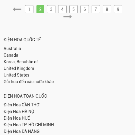
1
2
3
4
5
6
7
8
9
ĐIỆN HOA QUỐC TẾ
Australia
Canada
Korea, Republic of
United Kingdom
United States
Gửi hoa đến các nước khác
ĐIỆN HOA TOÀN QUỐC
Điện Hoa
CẦN THƠ
Điện Hoa
HÀ NỘI
Điện Hoa
HUẾ
Điện Hoa
TP. HỒ CHÍ MINH
Điện Hoa
ĐÀ NẴNG