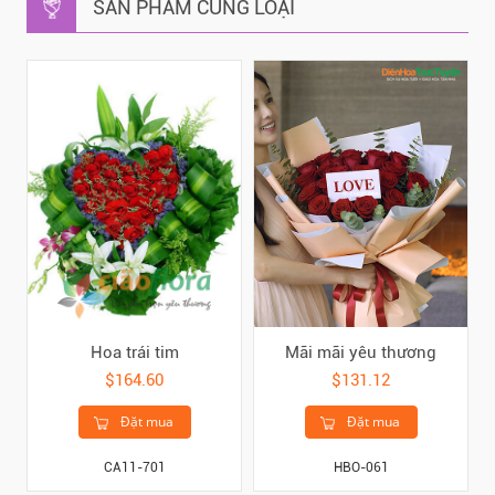
SẢN PHẨM CÙNG LOẠI
Hoa trái tim
Mãi mãi yêu thương
$164.60
$131.12
Đặt mua
Đặt mua
CA11-701
HBO-061