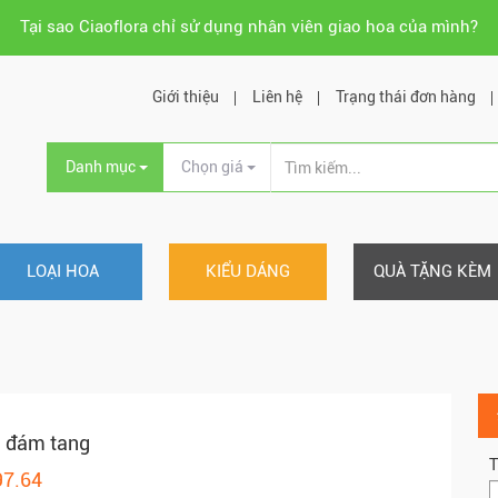
Tại sao Ciaoflora chỉ sử dụng nhân viên giao hoa của mình?
Giới thiệu
Liên hệ
Trạng thái đơn hàng
Danh mục
Chọn giá
LOẠI HOA
KIỂU DÁNG
QUÀ TẶNG KÈM
a đám tang
T
97.64