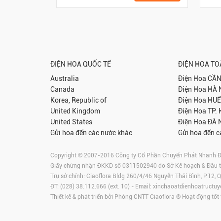
ĐIỆN HOA QUỐC TẾ
ĐIỆN HOA T
Australia
Điện Hoa
CẦN
Canada
Điện Hoa
HÀ 
Korea, Republic of
Điện Hoa
HUẾ
United Kingdom
Điện Hoa
TP.
United States
Điện Hoa
ĐÀ 
Gửi hoa đến các nước khác
Gửi hoa đến c
Copyright © 2007-2016 Công ty Cổ Phần Chuyển Phát Nhanh Điện
Giấy chứng nhận ĐKKD số 0311502940 do Sở Kế hoạch & Đầu 
Trụ sở chính: Ciaoflora Bldg 260/4/46 Nguyễn Thái Bình, P.12,
ĐT: (028) 38.112.666 (ext. 10) - Email:
xinchaoatdienhoatructuy
Thiết kế & phát triển bởi Phòng CNTT Ciaoflora ® Hoạt động tốt