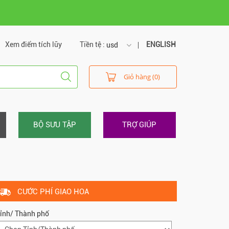
Xem điểm tích lũy
Tiền tệ :
ENGLISH
usd
usd
Giỏ hàng (0)
vnd
BỘ SƯU TẬP
TRỢ GIÚP
CƯỚC PHÍ GIAO HOA
ỉnh/ Thành phố