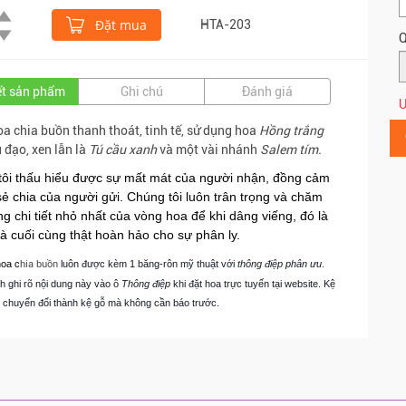
Đặt mua
HTA-203
Q
iết sản phẩm
Ghi chú
Đánh giá
Ư
a chia buồn thanh thoát, tinh tế, sử dụng hoa
Hồng trắng
 đạo, xen lẫn là
Tú cầu xanh
và một vài nhánh
Salem tím.
tôi thấu hiểu được sự mất mát của người nhận, đồng cảm
sẻ chia của người gửi. Chúng tôi luôn trân trọng và chăm
ng chi tiết nhỏ nhất của vòng hoa để khi dâng viếng, đó là
 cuối cùng thật hoàn hảo cho sự phân ly.
hoa c
hia buồn
luôn được kèm 1 băng-rôn mỹ thuật với
thông điệp phân ưu
.
 ghi rõ nội dung này vào ô
Thông điệp
khi đặt hoa trực tuyến tại website. Kệ
ể chuyển đổi thành kệ gỗ mà không cần báo trước.