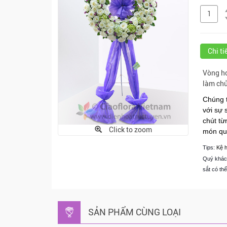
Chi t
Vòng ho
làm chủ
Chúng 
với sự 
chút từ
Click to zoom
món quà
Tips:
Kệ 
Quý khách
sắt có th
SẢN PHẨM CÙNG LOẠI