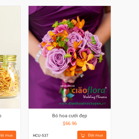
o
Bó hoa cưới đẹp
$66.96
ặt mua
Đặt mua
HCU-537
HBO-010