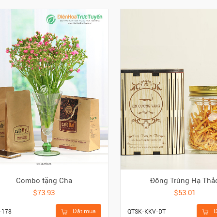
Combo tặng Cha
Đông Trùng Hạ Thả
$73.93
$53.01
Đặt mua
Đ
-178
QTSK-KKV-DT