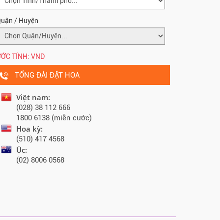
uận / Huyện
ỚC TÍNH:
VND
TỔNG ĐÀI ĐẶT HOA
Việt nam:
(028) 38 112 666
1800 6138 (miễn cước)
Hoa kỳ:
(510) 417 4568
Úc:
(02) 8006 0568