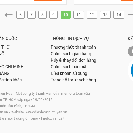
6
7
8
9
10
11
12
13
14
OÀN QUỐC
THÔNG TIN DỊCH VỤ
KẾ
 THƠ
Phương thức thanh toán
NỘI
Chính sách giao hàng
Hủy & thay đổi đơn hàng
 HỒ CHÍ MINH
Chính sách bảo mật
NẴNG
Điều khoản sử dụng
ác tỉnh khác
Trang hỗ trợ khách hàng
 Hoa - Một công ty thành viên của Interflora toàn cầu
tư TP. HCM cấp ngày 19/01/2012
 Quận Tân Bình, TPHCM
en.vn
- Website:
www.dienhoatructuyen.vn
 trên môi trường
Chrome
-
Firefox
và IE9+