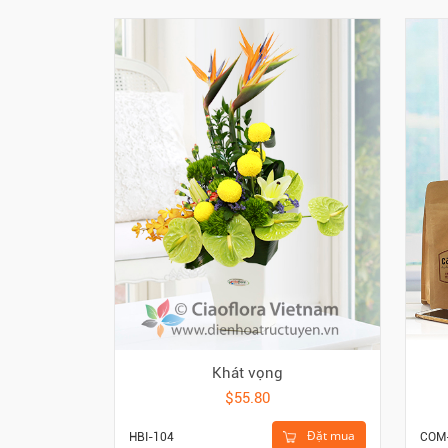
Khát vọng
$55.80
Đặt mua
HBI-104
COM