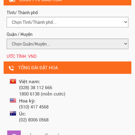
Tỉnh/ Thành phố
Quận / Huyện
ƯỚC TÍNH:
VND
TỔNG ĐÀI ĐẶT HOA
Việt nam:
(028) 38 112 666
1800 6138 (miễn cước)
Hoa kỳ:
(510) 417 4568
Úc:
(02) 8006 0568