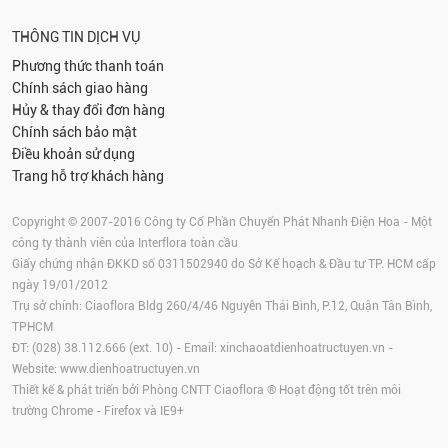
THÔNG TIN DỊCH VỤ
Phương thức thanh toán
Chính sách giao hàng
Hủy & thay đổi đơn hàng
Chính sách bảo mật
Điều khoản sử dụng
Trang hỗ trợ khách hàng
Copyright © 2007-2016 Công ty Cổ Phần Chuyển Phát Nhanh Điện Hoa - Một
công ty thành viên của Interflora toàn cầu
Giấy chứng nhận ĐKKD số 0311502940 do Sở Kế hoạch & Đầu tư TP. HCM cấp
ngày 19/01/2012
Trụ sở chính: Ciaoflora Bldg 260/4/46 Nguyễn Thái Bình, P.12, Quận Tân Bình,
TPHCM
ĐT: (028) 38.112.666 (ext. 10) - Email:
xinchaoatdienhoatructuyen.vn
-
Website:
www.dienhoatructuyen.vn
Thiết kế & phát triển bởi Phòng CNTT Ciaoflora ® Hoạt động tốt trên môi
trường
Chrome
-
Firefox
và IE9+