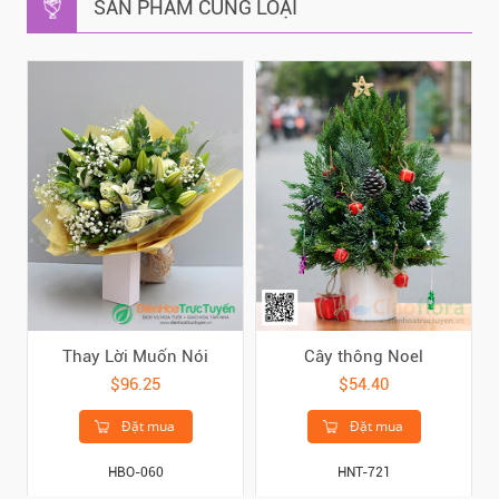
SẢN PHẨM CÙNG LOẠI
Thay Lời Muốn Nói
Cây thông Noel
$96.25
$54.40
Đặt mua
Đặt mua
HBO-060
HNT-721