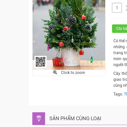
Chi t
Có thể 
những c
trang t
món quà
người t
Click to zoom
Cây th
giao tr
cũng nh
Tags:
T
SẢN PHẨM CÙNG LOẠI