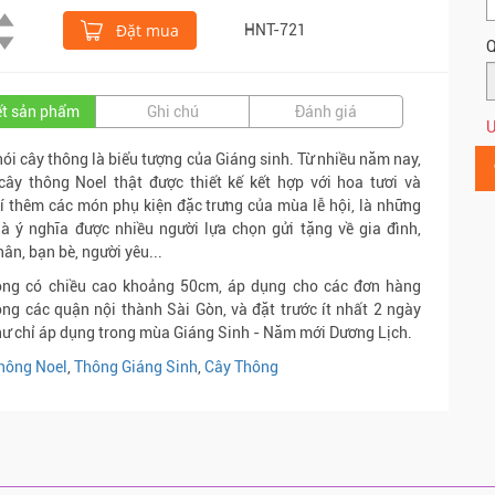
Đặt mua
HNT-721
Q
iết sản phẩm
Ghi chú
Đánh giá
Ư
nói cây thông là biểu tượng của Giáng sinh. Từ nhiều năm nay,
ây thông Noel thật được thiết kế kết hợp với hoa tươi và
rí thêm các món phụ kiện đặc trưng của mùa lễ hội, là những
 ý nghĩa được nhiều người lựa chọn gửi tặng về gia đình,
hân, bạn bè, người yêu...
ông có chiều cao khoảng 50cm, áp dụng cho các đơn hàng
ong các quận nội thành Sài Gòn, và đặt trước ít nhất 2 ngày
ư chỉ áp dụng trong mùa Giáng Sinh - Năm mới Dương Lịch.
hông Noel
,
Thông Giáng Sinh
,
Cây Thông