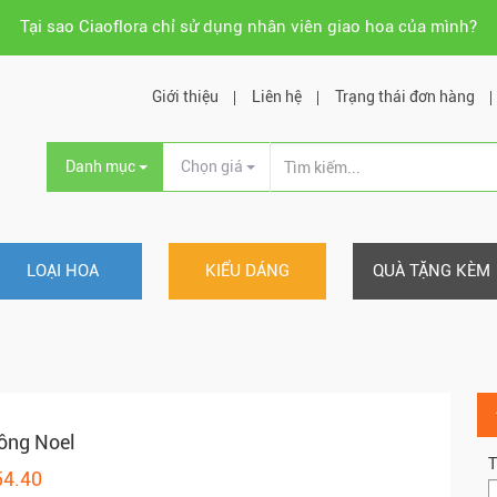
Tại sao Ciaoflora chỉ sử dụng nhân viên giao hoa của mình?
Giới thiệu
Liên hệ
Trạng thái đơn hàng
Danh mục
Chọn giá
LOẠI HOA
KIỂU DÁNG
QUÀ TẶNG KÈM
ông Noel
T
54.40