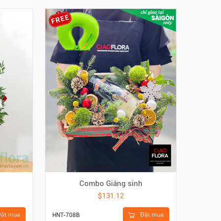
Combo Giáng sinh
$131.12
Đặt mua
ặt mua
HNT-708B
HNT-739