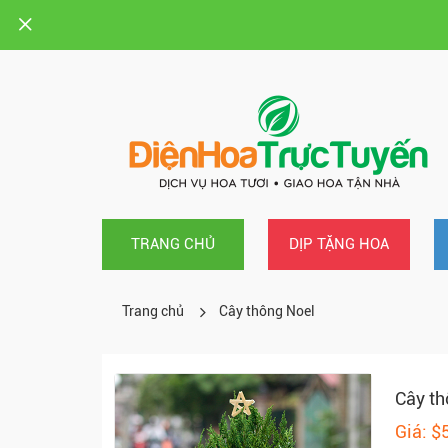
TRANG CHỦ
DỊP TẶNG HOA
Trang chủ
Cây thông Noel
Cây th
Giá: $