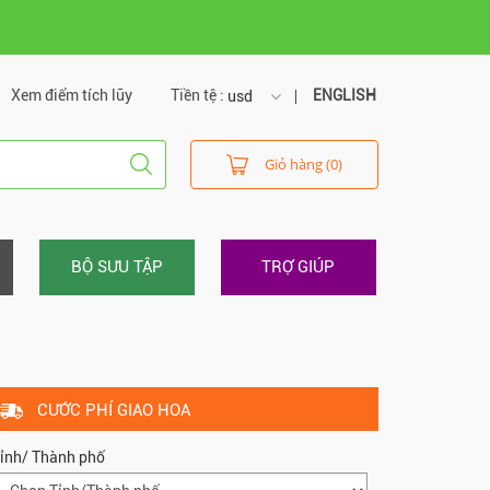
Xem điểm tích lũy
Tiền tệ :
ENGLISH
usd
usd
Giỏ hàng (0)
vnd
BỘ SƯU TẬP
TRỢ GIÚP
CƯỚC PHÍ GIAO HOA
ỉnh/ Thành phố