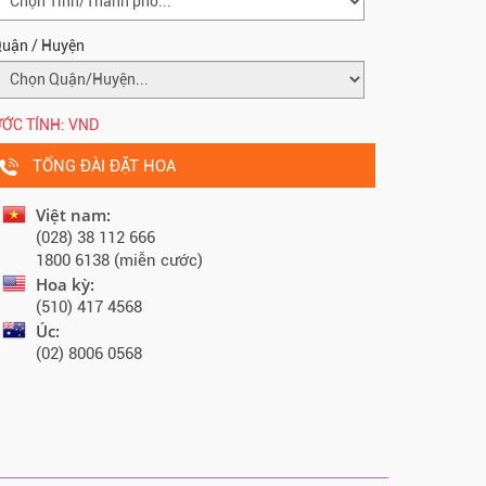
uận / Huyện
ỚC TÍNH:
VND
TỔNG ĐÀI ĐẶT HOA
Việt nam:
(028) 38 112 666
1800 6138 (miễn cước)
Hoa kỳ:
(510) 417 4568
Úc:
(02) 8006 0568