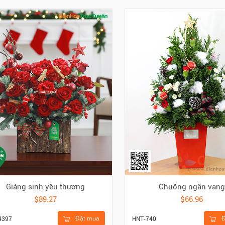
Giáng sinh yêu thương
Chuông ngân vang
$89.27
$66.96
Đặt mua
Đ
4397
HNT-740