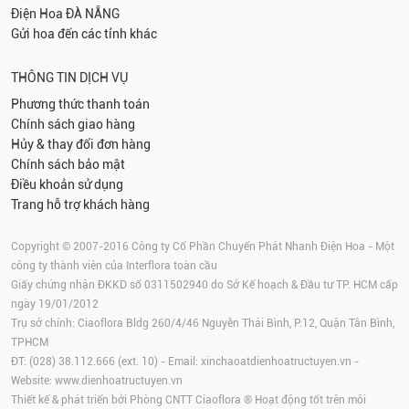
Điện Hoa
ĐÀ NẴNG
Gửi hoa đến các tỉnh khác
THÔNG TIN DỊCH VỤ
Phương thức thanh toán
Chính sách giao hàng
Hủy & thay đổi đơn hàng
Chính sách bảo mật
Điều khoản sử dụng
Trang hỗ trợ khách hàng
Copyright © 2007-2016 Công ty Cổ Phần Chuyển Phát Nhanh Điện Hoa - Một
công ty thành viên của Interflora toàn cầu
Giấy chứng nhận ĐKKD số 0311502940 do Sở Kế hoạch & Đầu tư TP. HCM cấp
ngày 19/01/2012
Trụ sở chính: Ciaoflora Bldg 260/4/46 Nguyễn Thái Bình, P.12, Quận Tân Bình,
TPHCM
ĐT: (028) 38.112.666 (ext. 10) - Email:
xinchaoatdienhoatructuyen.vn
-
Website:
www.dienhoatructuyen.vn
Thiết kế & phát triển bởi Phòng CNTT Ciaoflora ® Hoạt động tốt trên môi