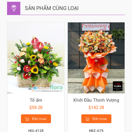
SẢN PHẨM CÙNG LOẠI
Tổ ấm
Khởi Đầu Thịnh Vượng
$59.28
$142.28
Đặt mua
Đặt mua
HGI-4128
HKE-679