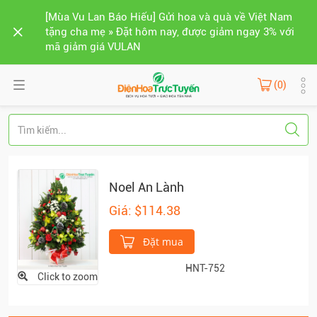
[Mùa Vu Lan Báo Hiếu] Gửi hoa và quà về Việt Nam
tặng cha mẹ » Đặt hôm nay, được giảm ngay 3% với
mã giảm giá VULAN
(0)
Noel An Lành
Giá: $114.38
Đặt mua
HNT-752
Click to zoom