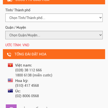
Tỉnh/ Thành phố
Quận / Huyện
ƯỚC TÍNH:
VND
TỔNG ĐÀI ĐẶT HOA
Việt nam:
(028) 38 112 666
1800 6138 (miễn cước)
Hoa kỳ:
(510) 417 4568
Úc:
(02) 8006 0568