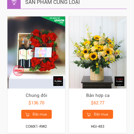
SẢN PHẨM CÙNG LOẠI
Chung đôi
Bản hợp ca
$136.70
$62.77
Đặt mua
Đặt mua
COMX1-RW2
HGI-483