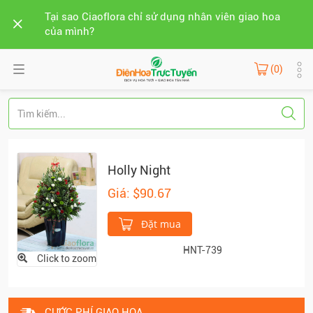
Tại sao Ciaoflora chỉ sử dụng nhân viên giao hoa
của mình?
(0)
Holly Night
Giá: $90.67
Đặt mua
HNT-739
Click to zoom
CƯỚC PHÍ GIAO HOA