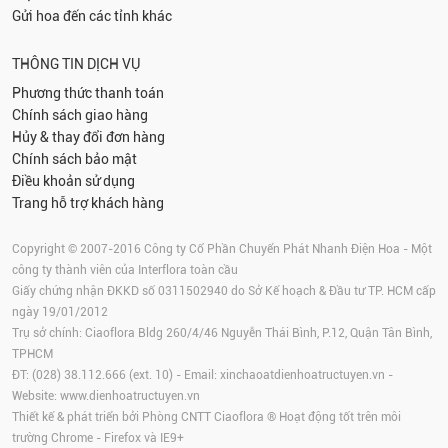
Gửi hoa đến các tỉnh khác
THÔNG TIN DỊCH VỤ
Phương thức thanh toán
Chính sách giao hàng
Hủy & thay đổi đơn hàng
Chính sách bảo mật
Điều khoản sử dụng
Trang hỗ trợ khách hàng
Copyright © 2007-2016 Công ty Cổ Phần Chuyển Phát Nhanh Điện Hoa - Một
công ty thành viên của Interflora toàn cầu
Giấy chứng nhận ĐKKD số 0311502940 do Sở Kế hoạch & Đầu tư TP. HCM cấp
ngày 19/01/2012
Trụ sở chính: Ciaoflora Bldg 260/4/46 Nguyễn Thái Bình, P.12, Quận Tân Bình,
TPHCM
ĐT: (028) 38.112.666 (ext. 10) - Email:
xinchaoatdienhoatructuyen.vn
-
Website:
www.dienhoatructuyen.vn
Thiết kế & phát triển bởi Phòng CNTT Ciaoflora ® Hoạt động tốt trên môi
trường
Chrome
-
Firefox
và IE9+