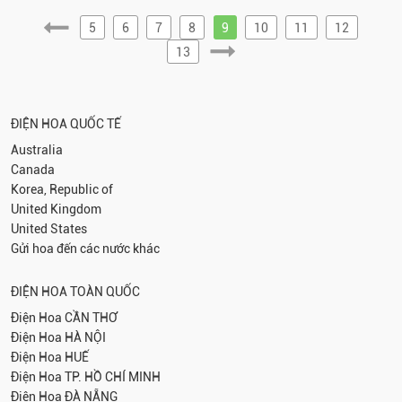
5
6
7
8
9
10
11
12
13
ĐIỆN HOA QUỐC TẾ
Australia
Canada
Korea, Republic of
United Kingdom
United States
Gửi hoa đến các nước khác
ĐIỆN HOA TOÀN QUỐC
Điện Hoa
CẦN THƠ
Điện Hoa
HÀ NỘI
Điện Hoa
HUẾ
Điện Hoa
TP. HỒ CHÍ MINH
Điện Hoa
ĐÀ NẴNG