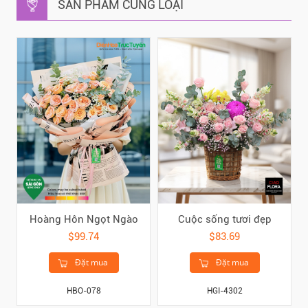
SẢN PHẨM CÙNG LOẠI
Hoàng Hôn Ngọt Ngào
Cuộc sống tươi đẹp
$99.74
$83.69
Đặt mua
Đặt mua
HBO-078
HGI-4302