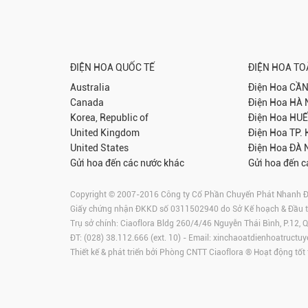
ĐIỆN HOA QUỐC TẾ
ĐIỆN HOA T
Australia
Điện Hoa
CẦN
Canada
Điện Hoa
HÀ 
Korea, Republic of
Điện Hoa
HUẾ
United Kingdom
Điện Hoa
TP.
United States
Điện Hoa
ĐÀ 
Gửi hoa đến các nước khác
Gửi hoa đến c
Copyright © 2007-2016 Công ty Cổ Phần Chuyển Phát Nhanh Điện
Giấy chứng nhận ĐKKD số 0311502940 do Sở Kế hoạch & Đầu 
Trụ sở chính: Ciaoflora Bldg 260/4/46 Nguyễn Thái Bình, P.12,
ĐT: (028) 38.112.666 (ext. 10) - Email:
xinchaoatdienhoatructuy
Thiết kế & phát triển bởi Phòng CNTT Ciaoflora ® Hoạt động tốt