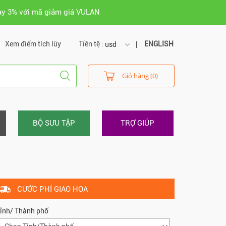
ay 3% với mã giảm giá VULAN
Xem điểm tích lũy
Tiền tệ :
ENGLISH
usd
usd
Giỏ hàng (0)
vnd
BỘ SƯU TẬP
TRỢ GIÚP
CƯỚC PHÍ GIAO HOA
ỉnh/ Thành phố