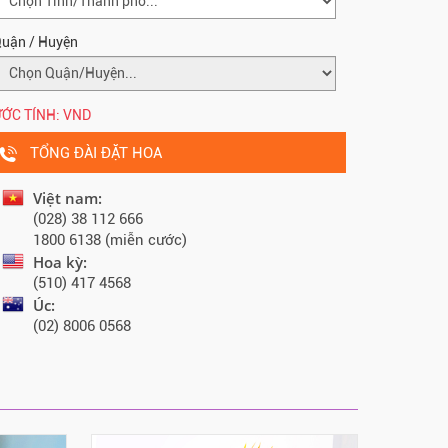
uận / Huyện
ỚC TÍNH:
VND
TỔNG ĐÀI ĐẶT HOA
Việt nam:
(028) 38 112 666
1800 6138 (miễn cước)
Hoa kỳ:
(510) 417 4568
Úc:
(02) 8006 0568