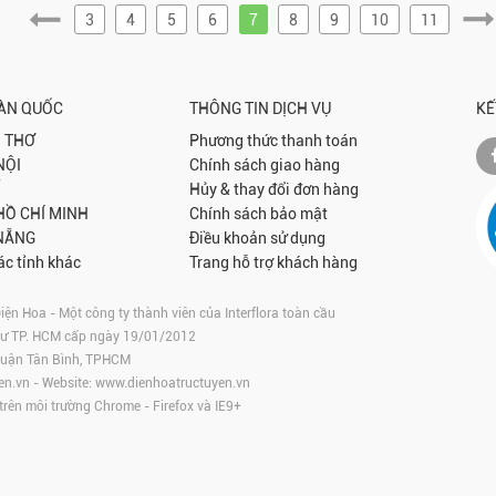
3
4
5
6
7
8
9
10
11
OÀN QUỐC
THÔNG TIN DỊCH VỤ
KẾ
 THƠ
Phương thức thanh toán
NỘI
Chính sách giao hàng
Hủy & thay đổi đơn hàng
 HỒ CHÍ MINH
Chính sách bảo mật
NẴNG
Điều khoản sử dụng
ác tỉnh khác
Trang hỗ trợ khách hàng
 Hoa - Một công ty thành viên của Interflora toàn cầu
tư TP. HCM cấp ngày 19/01/2012
 Quận Tân Bình, TPHCM
en.vn
- Website:
www.dienhoatructuyen.vn
 trên môi trường
Chrome
-
Firefox
và IE9+