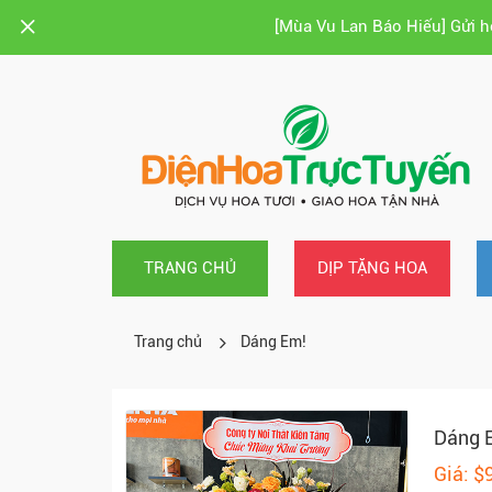
[Mùa Vu Lan Báo Hiếu] Gửi 
TRANG CHỦ
DỊP TẶNG HOA
Trang chủ
Dáng Em!
Dáng 
Giá: $