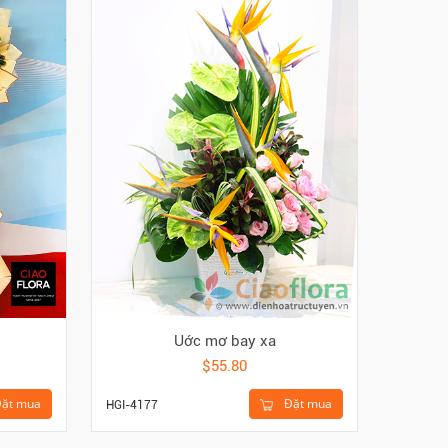
Uớc mơ bay xa
$55.80
ặt mua
Đặt mua
HGI-4177
HBI-110