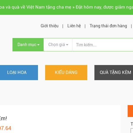
hoa và quà về Việt Nam tặng cha mẹ » Đặt hôm nay, được giảm ng
Giới thiệu
Liên hệ
Trạng thái đơn hàng
Danh mục
Chọn giá
LOẠI HOA
KIỂU DÁNG
QUÀ TẶNG KÈM
Em!
T
97.64