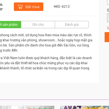
Đặt mua
HKE-6213
Q
iết sản phẩm
Ghi chú
Đánh giá
Ư
phong cách mới, sử dụng hoa theo mùa màu sắc rực rỡ, thích
g khai trương văn phòng, showroom...hoặc ngày họp mặt gia
ạn bè. Sản phẩm chỉ dành cho hoa gửi đến Sài Gòn, vui lòng
g trước 48h.
ra Việt Nam luôn được quý khách hàng, đặc biệt là các doanh
tin yêu và đặt thiết kế hoa chúc mừng phục vụ các dịp khai
 khánh thành, tổ chức sự kiện và trong các dịp lễ quan trọng