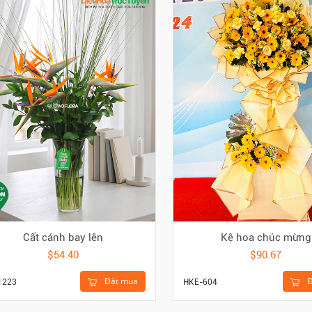
Cất cánh bay lên
Kệ hoa chúc mừng
$54.40
$90.67
Đặt mua
Đ
1223
HKE-604