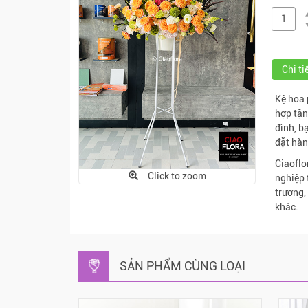
Chi t
Kệ hoa 
hợp tặn
đình, b
đặt hàn
Ciaoflo
Click to zoom
nghiệp 
trương,
khác.
SẢN PHẨM CÙNG LOẠI