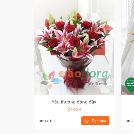
Yêu thương đong đầy
$73.23
Đặt mua
HBO-0106
HBI-